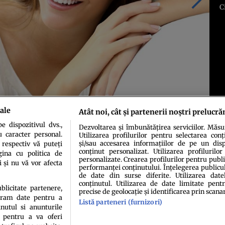
C
ale
Atât noi, cât și partenerii noștri prelucră
 dispozitivul dvs.,
Dezvoltarea și îmbunătățirea serviciilor. Măs
u caracter personal.
Utilizarea profilurilor pentru selectarea conț
și/sau accesarea informațiilor de pe un dispo
 respectiv vă puteți
conținut personalizat. Utilizarea profilurilor
ina cu politica de
personalizate. Crearea profilurilor pentru publ
i și nu vă vor afecta
performanței conținutului. Înțelegerea publiculu
de date din surse diferite. Utilizarea date
conținutul. Utilizarea de date limitate pentr
ublicitate partenere,
precise de geolocație și identificarea prin scana
ucram date pentru a
idenţialitate
Politica de cookies
Termeni şi condiţii
Echipa redacțională
Conta
Listă parteneri (furnizori)
nutul si anunturile
., pentru a va oferi