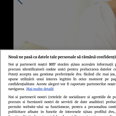
Nouă ne pasă ca datele tale personale să rămână confidenți
Noi și partenerii noștri
1017
stocăm și/sau accesăm informații pe
Foto: Shutterstock
precum identificatorii cookie unici pentru prelucrarea datelor c
Puteți accepta sau gestiona preferințele dvs. făcând clic mai jos,
opune utilizării unui interes legitim în orice moment pe pag
confidențialitate. Aceste alegeri vor fi raportate partenerilor noștr
navigarea.
Mai multe detalii
Noi si partenerii nostri (retelele de socializare si agentiile de p
precum si furnizorii nostri de servicii de date analitice) prel
Politica de conf
permite website-ului sa functioneze, pentru a personaliza conti
publicitare afisate in functie de interesele si/sau profilul dvs