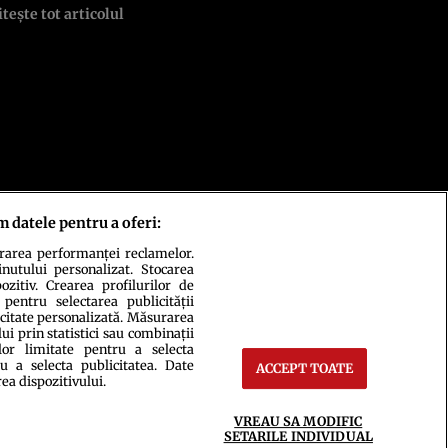
itește tot articolul
m datele pentru a oferi:
urarea performanței reclamelor.
inutului personalizat. Stocarea
zitiv. Crearea profilurilor de
 pentru selectarea publicității
icitate personalizată. Măsurarea
i prin statistici sau combinații
lor limitate pentru a selecta
u a selecta publicitatea. Date
ACCEPT TOATE
rea dispozitivului.
ct
Setări Cookies
VREAU SA MODIFIC
SETARILE INDIVIDUAL