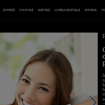
ȘTIINȚĂ
CULTURĂ
NATURĂ
LUMEA DIGITALĂ
ISTORIE
V
Î
r
f
h
U
a