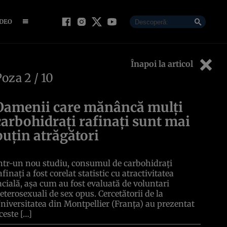
IDEO
Înapoi la articol
Poza
2
/ 10
Oamenii care mănâncă mulți
carbohidrați rafinați sunt mai
puțin atrăgători
ntr-un nou studiu, consumul de carbohidrați
afinați a fost corelat statistic cu atractivitatea
acială, așa cum au fost evaluată de voluntari
eterosexuali de sex opus. Cercetătorii de la
niversitatea din Montpellier (Franța) au prezentat
ceste […]