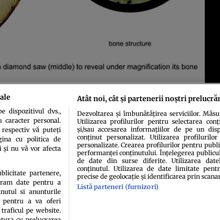
ale
Atât noi, cât și partenerii noștri prelucră
 dispozitivul dvs.,
Dezvoltarea și îmbunătățirea serviciilor. Măs
u caracter personal.
Utilizarea profilurilor pentru selectarea conț
și/sau accesarea informațiilor de pe un dispo
 respectiv vă puteți
conținut personalizat. Utilizarea profilurilor
ina cu politica de
personalizate. Crearea profilurilor pentru publ
i și nu vă vor afecta
performanței conținutului. Înțelegerea publiculu
de date din surse diferite. Utilizarea date
conținutul. Utilizarea de date limitate pentr
idenţialitate
Politica de cookies
Termeni şi condiţii
Echipa redacțională
Conta
ublicitate partenere,
precise de geolocație și identificarea prin scana
ucram date pentru a
Listă parteneri (furnizori)
nutul si anunturile
., pentru a va oferi
 traficul pe website.
atura cu prelucrarea