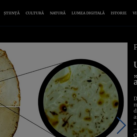
ȘTIINȚĂ
CULTURĂ
NATURĂ
LUMEA DIGITALĂ
ISTORIE
V
D
m
d
a
a
C