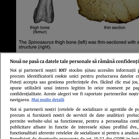
Nouă ne pasă ca datele tale personale să rămână confidenți
Foto: Stephanie Baumgart/Evan Saitta/Eurek Alert
Noi și partenerii noștri
1017
stocăm și/sau accesăm informații pe
precum identificatorii cookie unici pentru prelucrarea datelor c
Puteți accepta sau gestiona preferințele dvs. făcând clic mai jos,
opune utilizării unui interes legitim în orice moment pe pag
confidențialitate. Aceste alegeri vor fi raportate partenerilor noștr
navigarea.
Mai multe detalii
Politica de conf
Noi si partenerii nostri (retelele de socializare si agentiile de p
precum si furnizorii nostri de servicii de date analitice) prel
permite website-ului sa functioneze, pentru a personaliza conti
publicitare afisate in functie de interesele si/sau profilul dvs
functionalitati aferente retelelor de socializare si pentru a analiza
Beneficiati de drepturile prevazute de art. 15-22 din GDPR in leg