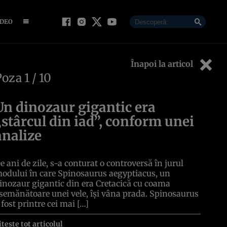
IDEO
Înapoi la articol
Poza
1
/ 10
Un dinozaur gigantic era
„stârcul din iad”, conform unei
analize
e ani de zile, s-a conturat o controversă în jurul
odului în care Spinosaurus aegyptiacus, un
inozaur gigantic din era Cretacică cu coama
semănătoare unei vele, își vâna prada. Spinosaurus
 fost printre cei mai […]
itește tot articolul