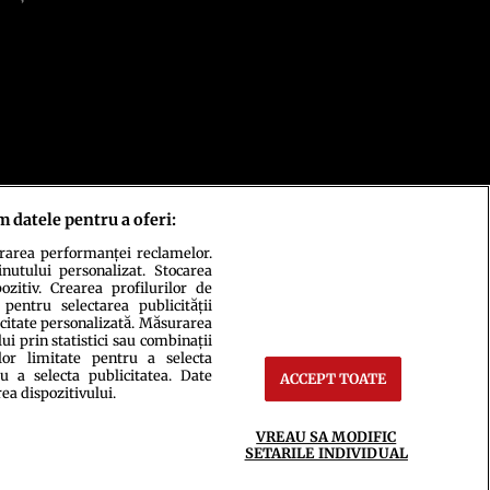
m datele pentru a oferi:
urarea performanței reclamelor.
inutului personalizat. Stocarea
zitiv. Crearea profilurilor de
 pentru selectarea publicității
icitate personalizată. Măsurarea
i prin statistici sau combinații
lor limitate pentru a selecta
u a selecta publicitatea. Date
ACCEPT TOATE
ct
Setări Cookies
rea dispozitivului.
VREAU SA MODIFIC
SETARILE INDIVIDUAL