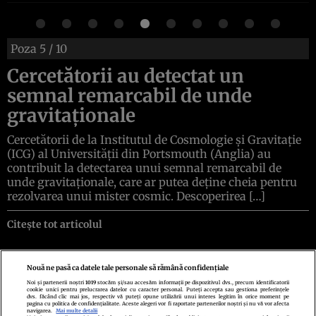
Poza
5
/ 10
Cercetătorii au detectat un
semnal remarcabil de unde
gravitaționale
Cercetătorii de la Institutul de Cosmologie și Gravitație
(ICG) al Universității din Portsmouth (Anglia) au
contribuit la detectarea unui semnal remarcabil de
unde gravitaționale, care ar putea deține cheia pentru
rezolvarea unui mister cosmic. Descoperirea […]
Citește tot articolul
Nouă ne pasă ca datele tale personale să rămână confidențiale
Noi și partenerii noștri
1019
stocăm și/sau accesăm informații pe dispozitivul dvs., precum identificatorii
cookie unici pentru prelucrarea datelor cu caracter personal. Puteți accepta sau gestiona preferințele
Politica de confidenţialitate
Politica de cookies
Termeni şi condiţii
dvs. făcând clic mai jos, respectiv vă puteți opune utilizării unui interes legitim în orice moment pe
Echipa redacțională
Contact
Setări Cookies
pagina cu politica de confidențialitate. Aceste alegeri vor fi raportate partenerilor noștri și nu vă vor afecta
navigarea.
Mai multe detalii