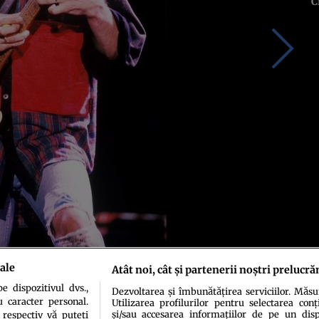
C
ale
Atât noi, cât și partenerii noștri prelucră
 dispozitivul dvs.,
Dezvoltarea și îmbunătățirea serviciilor. Măs
u caracter personal.
Utilizarea profilurilor pentru selectarea conț
și/sau accesarea informațiilor de pe un dispo
 respectiv vă puteți