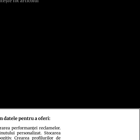
itește tot articolul
m datele pentru a oferi:
urarea performanței reclamelor.
inutului personalizat. Stocarea
zitiv. Crearea profilurilor de