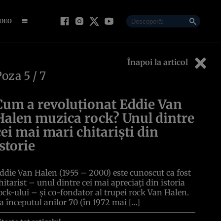
IDEO
Înapoi la articol
Poza
5
/ 7
Cum a revoluționat Eddie Van
Halen muzica rock? Unul dintre
cei mai mari chitariști din
istorie
ddie Van Halen (1955 – 2000) este cunoscut ca fost
hitarist – unul dintre cei mai apreciați din istoria
ock-ului – și co-fondator al trupei rock Van Halen.
a începutul anilor 70 (în 1972 mai […]