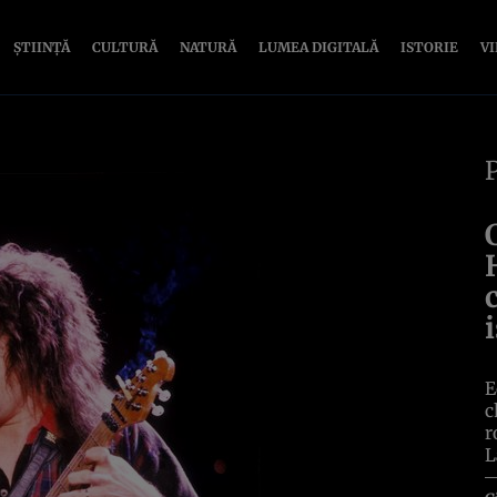
ȘTIINȚĂ
CULTURĂ
NATURĂ
LUMEA DIGITALĂ
ISTORIE
V
E
c
r
L