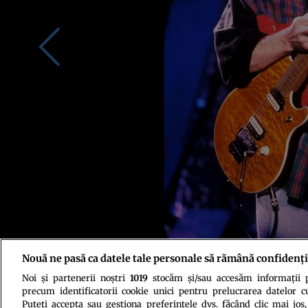
Nouă ne pasă ca datele tale personale să rămână confidenți
Noi și partenerii noștri
1019
stocăm și/sau accesăm informații pe
Eddie Van Halen. Sursa foto: Profimedia
precum identificatorii cookie unici pentru prelucrarea datelor c
Puteți accepta sau gestiona preferințele dvs. făcând clic mai jos,