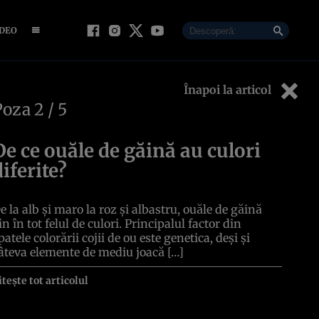
IDEO
Înapoi la articol
Poza
2
/ 5
De ce ouăle de găină au culori
diferite?
e la alb și maro la roz și albastru, ouăle de găină
in în tot felul de culori. Principalul factor din
patele colorării cojii de ou este genetica, deși și
âteva elemente de mediu joacă […]
itește tot articolul