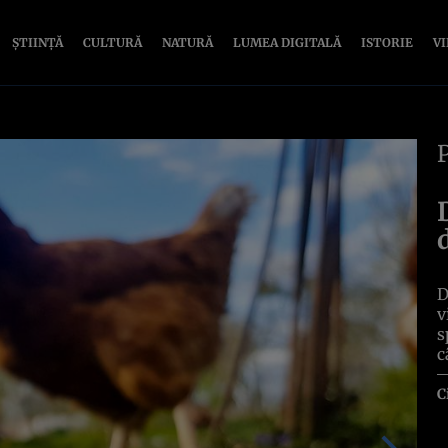
ȘTIINȚĂ
CULTURĂ
NATURĂ
LUMEA DIGITALĂ
ISTORIE
V
D
v
s
c
C