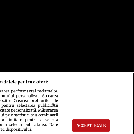
m datele pentru a oferi:
urarea performanței reclamelor.
inutului personalizat. Stocarea
zitiv. Crearea profilurilor de
 pentru selectarea publicității
icitate personalizată. Măsurarea
i prin statistici sau combinații
lor limitate pentru a selecta
u a selecta publicitatea. Date
ACCEPT TOATE
rea dispozitivului.