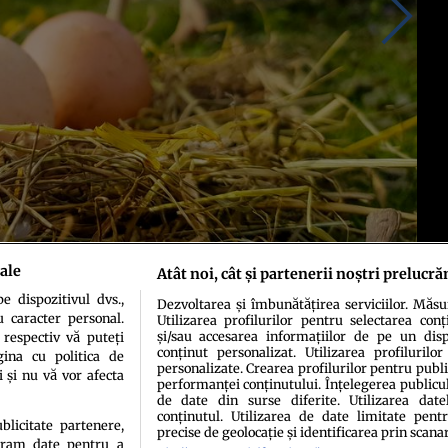
ale
Atât noi, cât și partenerii noștri prelucră
 dispozitivul dvs.,
Dezvoltarea și îmbunătățirea serviciilor. Măs
u caracter personal.
Utilizarea profilurilor pentru selectarea conț
și/sau accesarea informațiilor de pe un dispo
 respectiv vă puteți
conținut personalizat. Utilizarea profilurilor
ina cu politica de
personalizate. Crearea profilurilor pentru publ
i și nu vă vor afecta
performanței conținutului. Înțelegerea publiculu
de date din surse diferite. Utilizarea date
conținutul. Utilizarea de date limitate pentr
ublicitate partenere,
precise de geolocație și identificarea prin scana
ucram date pentru a