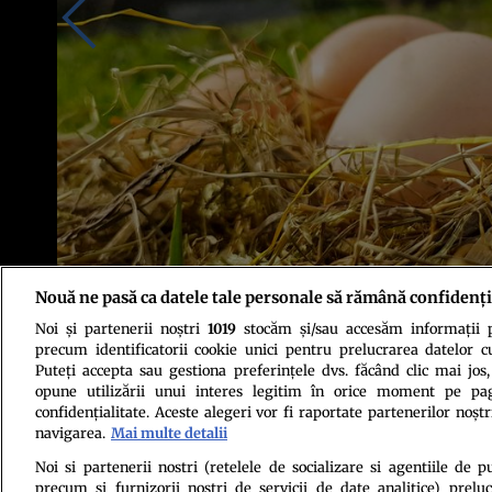
Nouă ne pasă ca datele tale personale să rămână confidenți
Noi și partenerii noștri
1019
stocăm și/sau accesăm informații pe
Sursa foto: Shutterstock
precum identificatorii cookie unici pentru prelucrarea datelor c
Puteți accepta sau gestiona preferințele dvs. făcând clic mai jos,
opune utilizării unui interes legitim în orice moment pe pag
confidențialitate. Aceste alegeri vor fi raportate partenerilor noștr
navigarea.
Mai multe detalii
Noi si partenerii nostri (retelele de socializare si agentiile de p
precum si furnizorii nostri de servicii de date analitice) prel