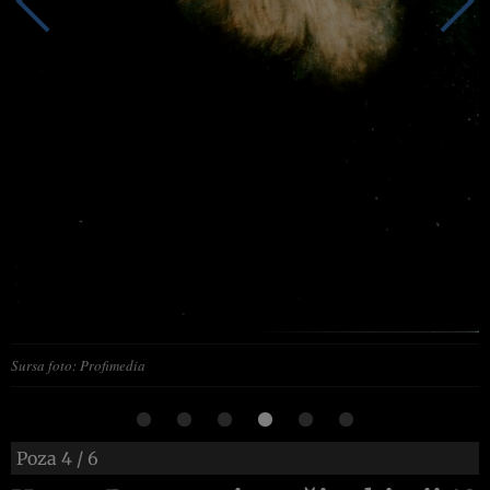
Sursa foto: Profimedia
Poza
4
/ 6