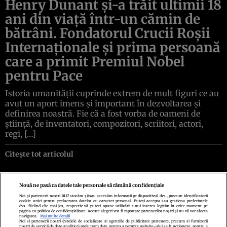
Henry Dunant și-a trăit ultimii 18
ani din viață într-un cămin de
bătrâni. Fondatorul Crucii Roșii
Internaționale și prima persoană
care a primit Premiul Nobel
pentru Pace
Istoria umanității cuprinde extrem de mult figuri ce au
avut un aport imens și important în dezvoltarea și
definirea noastră. Fie că a fost vorba de oameni de
știință, de inventatori, compozitori, scriitori, actori,
regi, […]
Citește tot articolul
Nouă ne pasă ca datele tale personale să rămână confidențiale
Noi și partenerii noștri
1017
stocăm și/sau accesăm informații pe dispozitivul dvs., precum identificatorii
cookie unici pentru prelucrarea datelor cu caracter personal. Puteți accepta sau gestiona preferințele
Politica de confidenţialitate
Politica de cookies
Termeni şi condiţii
dvs. făcând clic mai jos, respectiv vă puteți opune utilizării unui interes legitim în orice moment pe
Echipa redacțională
Contact
Setări Cookies
pagina cu politica de confidențialitate. Aceste alegeri vor fi raportate partenerilor noștri și nu vă vor afecta
navigarea.
Mai multe detalii
Noi si partenerii nostri (retelele de socializare si agentiile de publicitate partenere, precum si furnizorii
nostri de servicii de date analitice) prelucram date pentru a permite website-ului sa functioneze, pentru a