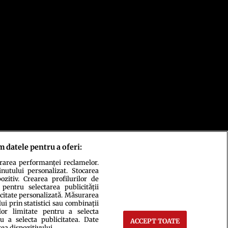
m datele pentru a oferi:
urarea performanței reclamelor.
inutului personalizat. Stocarea
zitiv. Crearea profilurilor de
 pentru selectarea publicității
icitate personalizată. Măsurarea
i prin statistici sau combinații
lor limitate pentru a selecta
u a selecta publicitatea. Date
ACCEPT TOATE
rea dispozitivului.