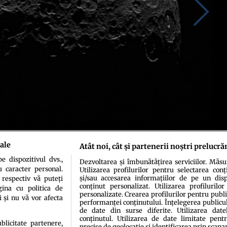
ale
Atât noi, cât și partenerii noștri prelucră
 dispozitivul dvs.,
Dezvoltarea și îmbunătățirea serviciilor. Măs
u caracter personal.
Utilizarea profilurilor pentru selectarea conț
și/sau accesarea informațiilor de pe un dispo
 respectiv vă puteți
conținut personalizat. Utilizarea profilurilor
ina cu politica de
personalizate. Crearea profilurilor pentru publ
i și nu vă vor afecta
performanței conținutului. Înțelegerea publiculu
de date din surse diferite. Utilizarea date
conținutul. Utilizarea de date limitate pentr
ublicitate partenere,
precise de geolocație și identificarea prin scana