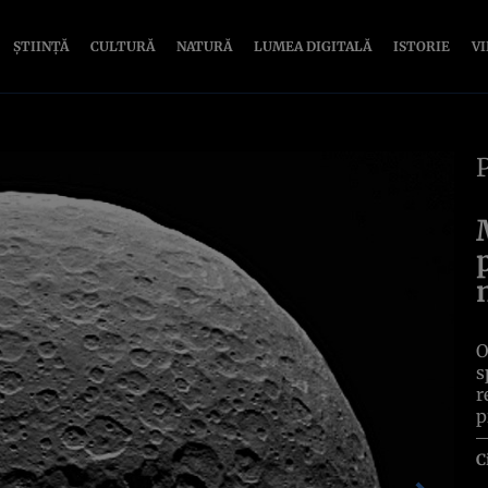
ȘTIINȚĂ
CULTURĂ
NATURĂ
LUMEA DIGITALĂ
ISTORIE
V
O
s
r
p
C