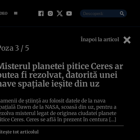
IDEO
Înapoi la articol
Poza
3
/ 5
Misterul planetei pitice Ceres ar
putea fi rezolvat, datorită unei
nave spațiale ieșite din uz
amenii de știință au folosit datele de la nava
pațială Dawn de la NASA, scoasă din uz, pentru a
ezolva misterul legat de originea ciudatei planete
itice Ceres. Ceres se află în prezent în centura […]
itește tot articolul