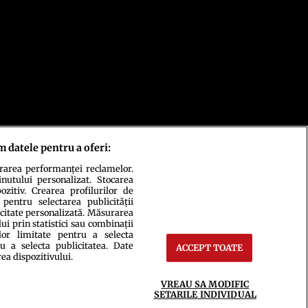
m datele pentru a oferi:
urarea performanței reclamelor.
inutului personalizat. Stocarea
zitiv. Crearea profilurilor de
 pentru selectarea publicității
icitate personalizată. Măsurarea
i prin statistici sau combinații
lor limitate pentru a selecta
u a selecta publicitatea. Date
ACCEPT TOATE
rea dispozitivului.
ct
Setări Cookies
VREAU SA MODIFIC
SETARILE INDIVIDUAL