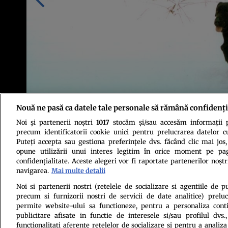
Nouă ne pasă ca datele tale personale să rămână confidenți
Noi și partenerii noștri
1017
stocăm și/sau accesăm informații pe
Credit foto: Fototeca online a comunismului românesc
precum identificatorii cookie unici pentru prelucrarea datelor c
Puteți accepta sau gestiona preferințele dvs. făcând clic mai jos,
opune utilizării unui interes legitim în orice moment pe pag
confidențialitate. Aceste alegeri vor fi raportate partenerilor noștr
navigarea.
Mai multe detalii
Noi si partenerii nostri (retelele de socializare si agentiile de p
precum si furnizorii nostri de servicii de date analitice) prel
Politica de conf
permite website-ului sa functioneze, pentru a personaliza conti
publicitare afisate in functie de interesele si/sau profilul dvs
functionalitati aferente retelelor de socializare si pentru a analiza