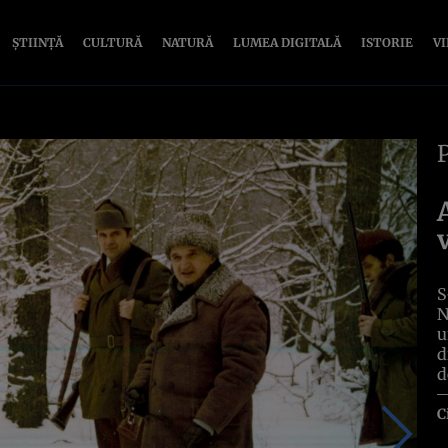
ȘTIINȚĂ
CULTURĂ
NATURĂ
LUMEA DIGITALĂ
ISTORIE
V
S
N
u
d
d
C