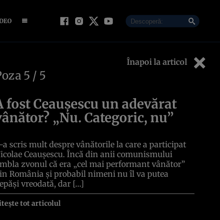
IDEO
Înapoi la articol
Poza
5
/ 5
A fost Ceaușescu un adevărat
vânător? „Nu. Categoric, nu”
-a scris mult despre vânătorile la care a participat
icolae Ceaușescu. Încă din anii comunismului
mbla zvonul că era „cel mai performant vânător”
in România și probabil nimeni nu îl va putea
epăși vreodată, dar […]
itește tot articolul