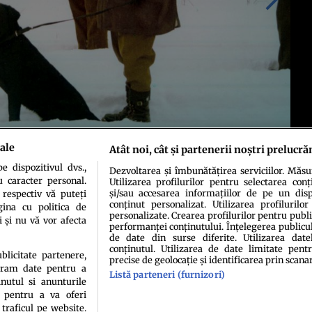
ale
Atât noi, cât și partenerii noștri prelucră
 dispozitivul dvs.,
Dezvoltarea și îmbunătățirea serviciilor. Măs
u caracter personal.
Utilizarea profilurilor pentru selectarea conț
și/sau accesarea informațiilor de pe un dispo
 respectiv vă puteți
conținut personalizat. Utilizarea profilurilor
ina cu politica de
personalizate. Crearea profilurilor pentru publ
i și nu vă vor afecta
performanței conținutului. Înțelegerea publiculu
de date din surse diferite. Utilizarea date
conținutul. Utilizarea de date limitate pentr
ublicitate partenere,
precise de geolocație și identificarea prin scana
ucram date pentru a
Listă parteneri (furnizori)
idenţialitate
Politica de cookies
Termeni şi condiţii
Echipa redacțională
Conta
nutul si anunturile
., pentru a va oferi
 traficul pe website.