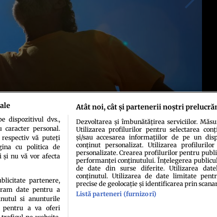
ale
Atât noi, cât și partenerii noștri prelucră
 dispozitivul dvs.,
Dezvoltarea și îmbunătățirea serviciilor. Măs
u caracter personal.
Utilizarea profilurilor pentru selectarea conț
și/sau accesarea informațiilor de pe un dispo
 respectiv vă puteți
conținut personalizat. Utilizarea profilurilor
ina cu politica de
personalizate. Crearea profilurilor pentru publ
i și nu vă vor afecta
performanței conținutului. Înțelegerea publiculu
de date din surse diferite. Utilizarea date
conținutul. Utilizarea de date limitate pentr
ublicitate partenere,
precise de geolocație și identificarea prin scana
ucram date pentru a
Listă parteneri (furnizori)
idenţialitate
Politica de cookies
Termeni şi condiţii
Echipa redacțională
Conta
nutul si anunturile
., pentru a va oferi