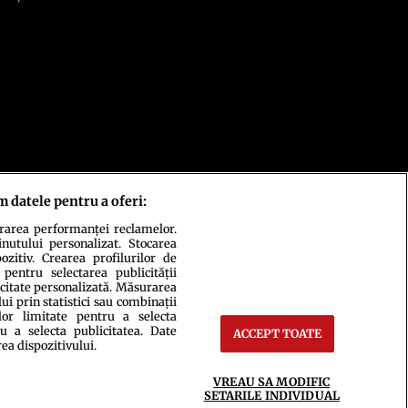
m datele pentru a oferi:
urarea performanței reclamelor.
inutului personalizat. Stocarea
zitiv. Crearea profilurilor de
 pentru selectarea publicității
icitate personalizată. Măsurarea
i prin statistici sau combinații
lor limitate pentru a selecta
u a selecta publicitatea. Date
ACCEPT TOATE
rea dispozitivului.
ct
Setări Cookies
VREAU SA MODIFIC
SETARILE INDIVIDUAL