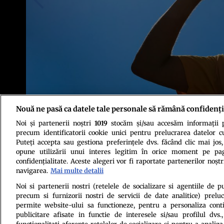
Nouă ne pasă ca datele tale personale să rămână confidenți
Noi și partenerii noștri
1019
stocăm și/sau accesăm informații pe
Sursa foto: Shutterstock
precum identificatorii cookie unici pentru prelucrarea datelor c
Puteți accepta sau gestiona preferințele dvs. făcând clic mai jos,
opune utilizării unui interes legitim în orice moment pe pag
confidențialitate. Aceste alegeri vor fi raportate partenerilor noștr
navigarea.
Mai multe detalii
Noi si partenerii nostri (retelele de socializare si agentiile de p
precum si furnizorii nostri de servicii de date analitice) prel
Politica de conf
permite website-ului sa functioneze, pentru a personaliza conti
publicitare afisate in functie de interesele si/sau profilul dvs