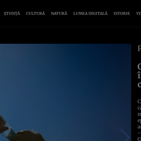
ȘTIINȚĂ
CULTURĂ
NATURĂ
LUMEA DIGITALĂ
ISTORIE
V
C
c
m
e
a
C