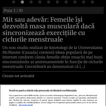
Poza
2
/ 10
Mit sau adevăr: Femeile își
dezvoltă masa musculară dacă
sincronizează exercițiile cu
ciclurile menstruale
Un nou studiu realizat de kinetologi de la Universitatea
McMaster (Canada) contestă ideea populară de pe
internet conform căreia femeile obțin mușchi mai buni
sincronizându-și antrenamentele în funcție de ciclurile
menstruale. Cercetătorii au demonstrat că […]
Citește tot articolul
Nouă ne pasă ca datele tale personale să rămână confidențiale
Noi și partenerii noștri
1019
stocăm și/sau accesăm informații pe dispozitivul dvs., precum identificatorii
cookie unici pentru prelucrarea datelor cu caracter personal. Puteți accepta sau gestiona preferințele
Politica de confidenţialitate
Politica de cookies
Termeni şi condiţii
dvs. făcând clic mai jos, respectiv vă puteți opune utilizării unui interes legitim în orice moment pe
Echipa redacțională
Contact
Setări Cookies
pagina cu politica de confidențialitate. Aceste alegeri vor fi raportate partenerilor noștri și nu vă vor afecta
navigarea.
Mai multe detalii