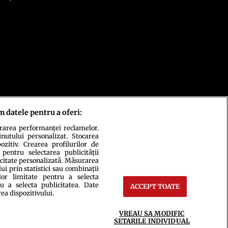
m datele pentru a oferi:
urarea performanței reclamelor.
inutului personalizat. Stocarea
zitiv. Crearea profilurilor de
 pentru selectarea publicității
icitate personalizată. Măsurarea
i prin statistici sau combinații
lor limitate pentru a selecta
u a selecta publicitatea. Date
ACCEPT TOATE
rea dispozitivului.
ct
Setări Cookies
VREAU SA MODIFIC
SETARILE INDIVIDUAL