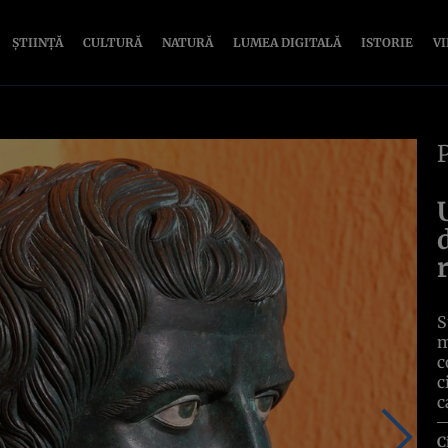
ȘTIINȚĂ
CULTURĂ
NATURĂ
LUMEA DIGITALĂ
ISTORIE
V
S
m
c
c
c
C