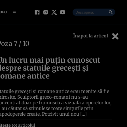
IDEO
Înapoi la articol
Poza
7
/ 10
Un lucru mai puțin cunoscut
despre statuile grecești și
romane antice
tatuile grecești și romane antice erau menite să fie
irosite. Sculptorii greco-romani nu s-au
oncentrat doar pe frumusețea vizuală a operelor lor,
i au căutat să stimuleze toate simțurile prin
apodoperele create. Potrivit unui nou […]
itește tot articolul