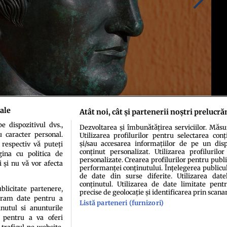
ale
Atât noi, cât și partenerii noștri prelucră
 dispozitivul dvs.,
Dezvoltarea și îmbunătățirea serviciilor. Măs
u caracter personal.
Utilizarea profilurilor pentru selectarea conț
și/sau accesarea informațiilor de pe un dispo
 respectiv vă puteți
conținut personalizat. Utilizarea profilurilor
ina cu politica de
personalizate. Crearea profilurilor pentru publ
i și nu vă vor afecta
performanței conținutului. Înțelegerea publiculu
de date din surse diferite. Utilizarea date
conținutul. Utilizarea de date limitate pentr
ublicitate partenere,
precise de geolocație și identificarea prin scana
ucram date pentru a
Listă parteneri (furnizori)
idenţialitate
Politica de cookies
Termeni şi condiţii
Echipa redacțională
Conta
nutul si anunturile
., pentru a va oferi