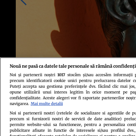
Nouă ne pasă ca datele tale personale să rămână confidenți
Noi și partenerii noștri
1017
stocăm și/sau accesăm informații pe
Foto: Shutterstock
precum identificatorii cookie unici pentru prelucrarea datelor c
Puteți accepta sau gestiona preferințele dvs. făcând clic mai jos,
opune utilizării unui interes legitim în orice moment pe pag
confidențialitate. Aceste alegeri vor fi raportate partenerilor noștr
navigarea.
Mai multe detalii
Noi si partenerii nostri (retelele de socializare si agentiile de p
precum si furnizorii nostri de servicii de date analitice) prel
Politica de conf
permite website-ului sa functioneze, pentru a personaliza conti
publicitare afisate in functie de interesele si/sau profilul dvs