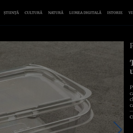
ȘTIINȚĂ
CULTURĂ
NATURĂ
LUMEA DIGITALĂ
ISTORIE
V
P
c
c
c
C