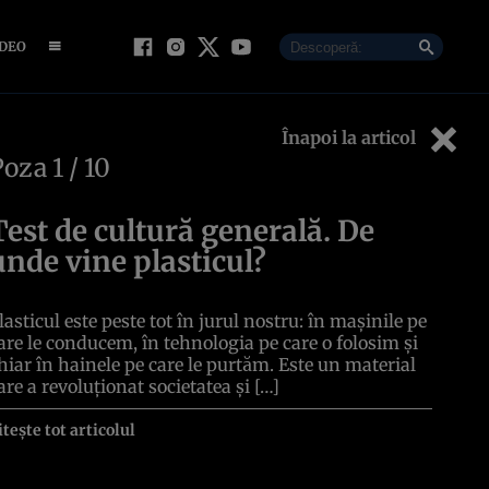
IDEO
Înapoi la articol
Poza
1
/ 10
Test de cultură generală. De
unde vine plasticul?
lasticul este peste tot în jurul nostru: în mașinile pe
are le conducem, în tehnologia pe care o folosim și
hiar în hainele pe care le purtăm. Este un material
are a revoluționat societatea și […]
itește tot articolul