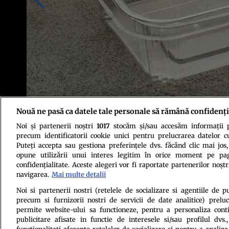
Nouă ne pasă ca datele tale personale să rămână confidenți
Noi și partenerii noștri
1017
stocăm și/sau accesăm informații pe
Foto: Shutterstock
precum identificatorii cookie unici pentru prelucrarea datelor c
Puteți accepta sau gestiona preferințele dvs. făcând clic mai jos,
opune utilizării unui interes legitim în orice moment pe pag
confidențialitate. Aceste alegeri vor fi raportate partenerilor noștr
navigarea.
Mai multe detalii
Noi si partenerii nostri (retelele de socializare si agentiile de p
precum si furnizorii nostri de servicii de date analitice) prel
Politica de conf
permite website-ului sa functioneze, pentru a personaliza conti
publicitare afisate in functie de interesele si/sau profilul dvs