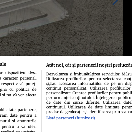
ale
Atât noi, cât și partenerii noștri prelucră
 dispozitivul dvs.,
Dezvoltarea și îmbunătățirea serviciilor. Măs
u caracter personal.
Utilizarea profilurilor pentru selectarea conț
și/sau accesarea informațiilor de pe un dispo
 respectiv vă puteți
conținut personalizat. Utilizarea profilurilor
ina cu politica de
personalizate. Crearea profilurilor pentru publ
i și nu vă vor afecta
performanței conținutului. Înțelegerea publiculu
de date din surse diferite. Utilizarea date
conținutul. Utilizarea de date limitate pentr
ublicitate partenere,
precise de geolocație și identificarea prin scana
ucram date pentru a
Listă parteneri (furnizori)
idenţialitate
Politica de cookies
Termeni şi condiţii
Echipa redacțională
Conta
nutul si anunturile
., pentru a va oferi