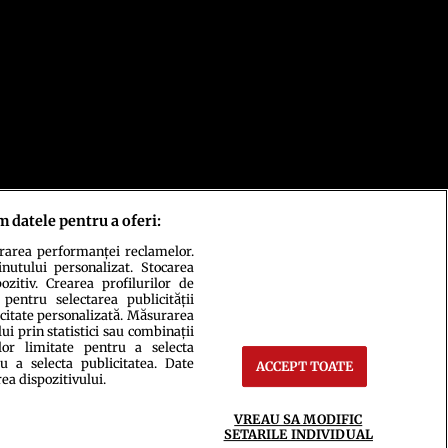
m datele pentru a oferi:
urarea performanței reclamelor.
inutului personalizat. Stocarea
zitiv. Crearea profilurilor de
 pentru selectarea publicității
icitate personalizată. Măsurarea
i prin statistici sau combinații
lor limitate pentru a selecta
u a selecta publicitatea. Date
ACCEPT TOATE
rea dispozitivului.
ct
Setări Cookies
VREAU SA MODIFIC
SETARILE INDIVIDUAL