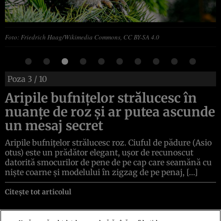
Foto: Friedrich Haag/Wikimedia Commons, CC BY-SA 4.0
Poza
3
/ 10
Aripile bufnițelor strălucesc în
nuanțe de roz și ar putea ascunde
un mesaj secret
Aripile bufnițelor strălucesc roz. Ciuful de pădure (Asio
otus) este un prădător elegant, ușor de recunoscut
datorită smocurilor de pene de pe cap care seamănă cu
niște coarne și modelului în zigzag de pe penaj, […]
Citește tot articolul