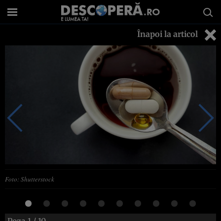
Înapoi la articol
Foto: Shutterstock
Poza
1
/ 10