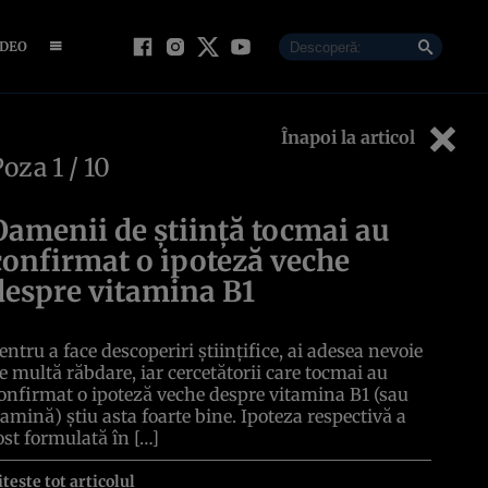
IDEO
Înapoi la articol
Poza
1
/ 10
Oamenii de știință tocmai au
confirmat o ipoteză veche
despre vitamina B1
entru a face descoperiri științifice, ai adesea nevoie
e multă răbdare, iar cercetătorii care tocmai au
onfirmat o ipoteză veche despre vitamina B1 (sau
iamină) știu asta foarte bine. Ipoteza respectivă a
ost formulată în […]
itește tot articolul