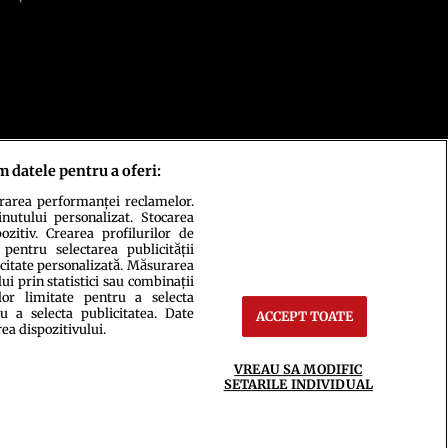
m datele pentru a oferi:
urarea performanței reclamelor.
inutului personalizat. Stocarea
zitiv. Crearea profilurilor de
 pentru selectarea publicității
icitate personalizată. Măsurarea
i prin statistici sau combinații
lor limitate pentru a selecta
u a selecta publicitatea. Date
ACCEPT TOATE
ct
Setări Cookies
rea dispozitivului.
VREAU SA MODIFIC
SETARILE INDIVIDUAL