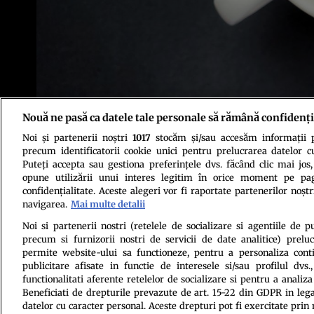
Nouă ne pasă ca datele tale personale să rămână confidenți
Foto: Shutterstock
Noi și partenerii noștri
1017
stocăm și/sau accesăm informații pe
precum identificatorii cookie unici pentru prelucrarea datelor c
Puteți accepta sau gestiona preferințele dvs. făcând clic mai jos,
opune utilizării unui interes legitim în orice moment pe pag
confidențialitate. Aceste alegeri vor fi raportate partenerilor noștr
navigarea.
Mai multe detalii
Politica de conf
Noi si partenerii nostri (retelele de socializare si agentiile de p
precum si furnizorii nostri de servicii de date analitice) prel
permite website-ului sa functioneze, pentru a personaliza conti
publicitare afisate in functie de interesele si/sau profilul dvs
functionalitati aferente retelelor de socializare si pentru a analiza
Beneficiati de drepturile prevazute de art. 15-22 din GDPR in leg
datelor cu caracter personal. Aceste drepturi pot fi exercitate prin