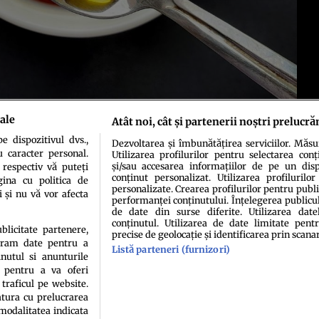
ale
Atât noi, cât și partenerii noștri prelucră
 dispozitivul dvs.,
Dezvoltarea și îmbunătățirea serviciilor. Măs
u caracter personal.
Utilizarea profilurilor pentru selectarea conț
și/sau accesarea informațiilor de pe un dispo
 respectiv vă puteți
conținut personalizat. Utilizarea profilurilor
ina cu politica de
personalizate. Crearea profilurilor pentru publ
i și nu vă vor afecta
performanței conținutului. Înțelegerea publiculu
de date din surse diferite. Utilizarea date
conținutul. Utilizarea de date limitate pentr
idenţialitate
Politica de cookies
Termeni şi condiţii
Echipa redacțională
Conta
ublicitate partenere,
precise de geolocație și identificarea prin scana
ucram date pentru a
Listă parteneri (furnizori)
nutul si anunturile
., pentru a va oferi
 traficul pe website.
atura cu prelucrarea
 modalitatea indicata