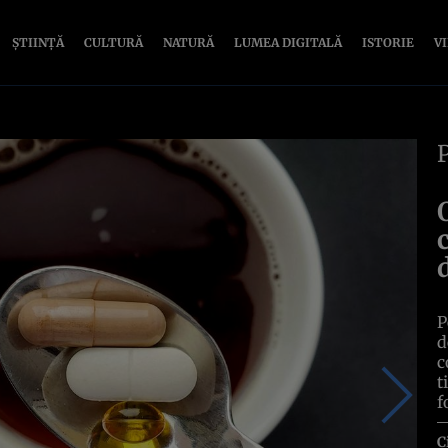
ȘTIINȚĂ
CULTURĂ
NATURĂ
LUMEA DIGITALĂ
ISTORIE
V
P
d
c
t
f
C