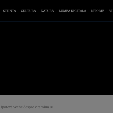
ȘTIINȚĂ
CULTURĂ
NATURĂ
LUMEA DIGITALĂ
ISTORIE
V
o ipoteză veche despre vitamina B1