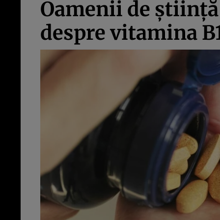
Oamenii de știință
despre vitamina B