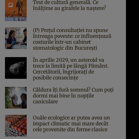
Test de cultură generală. Ce
înălțime au girafele la naștere?
(P) Prețul consultației nu spune
întreaga poveste: ce influențează
costurile într-un cabinet
stomatologic din București
În aprilie 2029, un asteroid va
trece la limită pe lângă Pământ.
Cercetătorii, îngrijorați de
posibile consecințe
Căldura îți fură somnul? Cum poți
dormi mai bine în nopțile
caniculare
Ouăle ecologice ar putea avea un
impact climatic mai mare decât
cele provenite din ferme clasice