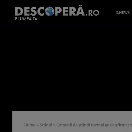
D:NEWS
Home
»
Știință
»
Oamenii de știință tocmai au confirmat 