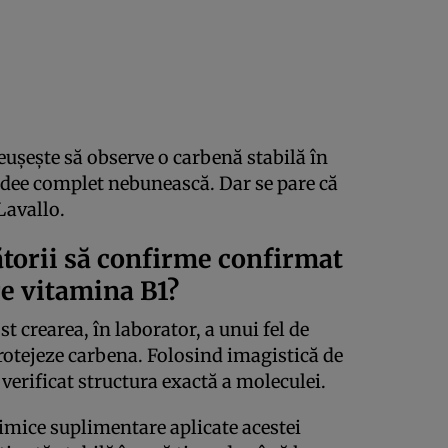
eușește să observe o carbenă stabilă în
idee complet nebunească. Dar se pare că
Lavallo.
ătorii să confirme confirmat
re vitamina B1?
st crearea, în laborator, a unui fel de
otejeze carbena. Folosind imagistică de
u verificat structura exactă a moleculei.
himice suplimentare aplicate acestei