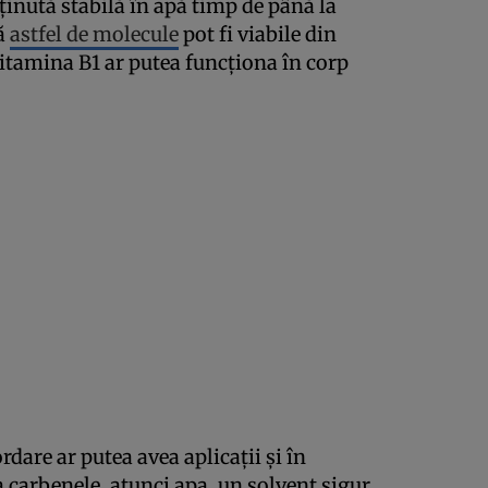
ținută stabilă în apă timp de până la
că
astfel de molecule
pot fi viabile din
vitamina B1 ar putea funcționa în corp
rdare ar putea avea aplicații și în
 carbenele, atunci apa, un solvent sigur,