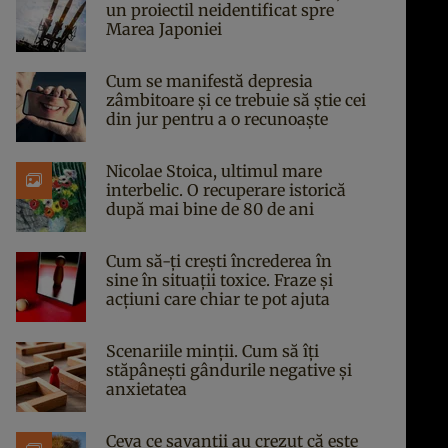
un proiectil neidentificat spre
Marea Japoniei
Cum se manifestă depresia
zâmbitoare și ce trebuie să știe cei
din jur pentru a o recunoaște
Nicolae Stoica, ultimul mare
interbelic. O recuperare istorică
după mai bine de 80 de ani
Cum să-ți crești încrederea în
sine în situații toxice. Fraze și
acțiuni care chiar te pot ajuta
Scenariile minții. Cum să îți
stăpânești gândurile negative și
anxietatea
Ceva ce savanții au crezut că este