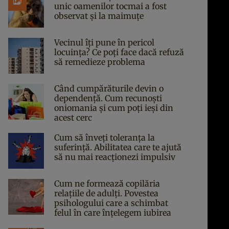
unic oamenilor tocmai a fost
observat și la maimuțe
Vecinul îți pune în pericol
locuința? Ce poți face dacă refuză
să remedieze problema
Când cumpărăturile devin o
dependență. Cum recunoști
oniomania și cum poți ieși din
acest cerc
Cum să înveți toleranța la
suferință. Abilitatea care te ajută
să nu mai reacționezi impulsiv
Cum ne formează copilăria
relațiile de adulți. Povestea
psihologului care a schimbat
felul în care înțelegem iubirea