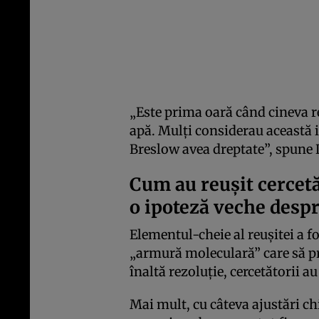
„Este prima oară când cineva r
apă. Mulți considerau această 
Breslow avea dreptate”, spune 
Cum au reușit cercet
o ipoteză veche desp
Elementul-cheie al reușitei a fo
„armură moleculară” care să pr
înaltă rezoluție, cercetătorii a
Mai mult, cu câteva ajustări c