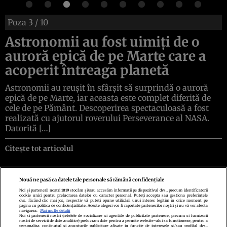
Poza
3
/ 10
Astronomii au fost uimiți de o
auroră epică de pe Marte care a
acoperit întreaga planetă
Astronomii au reușit în sfârșit să surprindă o auroră
epică de pe Marte, iar aceasta este complet diferită de
cele de pe Pământ. Descoperirea spectaculoasă a fost
realizată cu ajutorul roverului Perseverance al NASA.
Datorită […]
Citește tot articolul
Nouă ne pasă ca datele tale personale să rămână confidențiale
Noi și partenerii noștri
1019
stocăm și/sau accesăm informații pe dispozitivul dvs., precum identificatorii
cookie unici pentru prelucrarea datelor cu caracter personal. Puteți accepta sau gestiona preferințele
Politica de confidenţialitate
Politica de cookies
Termeni şi condiţii
dvs. făcând clic mai jos, respectiv vă puteți opune utilizării unui interes legitim în orice moment pe
Echipa redacțională
Contact
Setări Cookies
pagina cu politica de confidențialitate. Aceste alegeri vor fi raportate partenerilor noștri și nu vă vor afecta
navigarea.
Mai multe detalii
Noi si partenerii nostri (retelele de socializare si agentiile de publicitate partenere, precum si furnizorii
nostri de servicii de date analitice) prelucram date pentru a permite website-ului sa functioneze, pentru a
personaliza continutul si anunturile publicitare afisate in functie de interesele si/sau profilul dvs.,