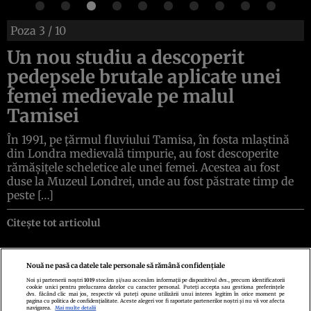
Poza
3
/ 10
Un nou studiu a descoperit
pedepsele brutale aplicate unei
femei medievale pe malul
Tamisei
În 1991, pe țărmul fluviului Tamisa, în fosta mlaștină
din Londra medievală timpurie, au fost descoperite
rămășițele scheletice ale unei femei. Acestea au fost
duse la Muzeul Londrei, unde au fost păstrate timp de
peste […]
Citește tot articolul
Nouă ne pasă ca datele tale personale să rămână confidențiale
Noi și partenerii noștri
1019
stocăm și/sau accesăm informații pe dispozitivul dvs., precum identificatorii
cookie unici pentru prelucrarea datelor cu caracter personal. Puteți accepta sau gestiona preferințele
Politica de confidenţialitate
Politica de cookies
Termeni şi condiţii
dvs. făcând clic mai jos, respectiv vă puteți opune utilizării unui interes legitim în orice moment pe
Echipa redacțională
Contact
Setări Cookies
pagina cu politica de confidențialitate. Aceste alegeri vor fi raportate partenerilor noștri și nu vă vor afecta
navigarea.
Mai multe detalii