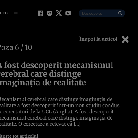
IDEO
Înapoi la articol
Poza
6
/ 10
A fost descoperit mecanismul
cerebral care distinge
imaginația de realitate
ecanismul cerebral care distinge imaginația de
ealitate a fost descoperit într-un nou studiu condus
e cercetători de la UCL (Anglia). A fost descoperit
ecanismul cerebral care distinge imaginația de
ealitate. O cercetare a relevat că […]
itește tot articolul