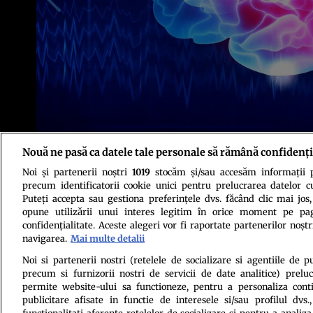
Nouă ne pasă ca datele tale personale să rămână confidenți
Noi și partenerii noștri
1019
stocăm și/sau accesăm informații pe
Foto: Shutterstock
precum identificatorii cookie unici pentru prelucrarea datelor c
Puteți accepta sau gestiona preferințele dvs. făcând clic mai jos,
opune utilizării unui interes legitim în orice moment pe pag
confidențialitate. Aceste alegeri vor fi raportate partenerilor noștr
navigarea.
Mai multe detalii
Noi si partenerii nostri (retelele de socializare si agentiile de p
precum si furnizorii nostri de servicii de date analitice) prel
Politica de conf
permite website-ului sa functioneze, pentru a personaliza conti
publicitare afisate in functie de interesele si/sau profilul dvs