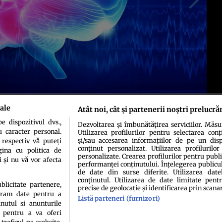
ale
Atât noi, cât și partenerii noștri prelucră
 dispozitivul dvs.,
Dezvoltarea și îmbunătățirea serviciilor. Măs
u caracter personal.
Utilizarea profilurilor pentru selectarea conț
și/sau accesarea informațiilor de pe un dispo
 respectiv vă puteți
conținut personalizat. Utilizarea profilurilor
ina cu politica de
personalizate. Crearea profilurilor pentru publ
i și nu vă vor afecta
performanței conținutului. Înțelegerea publiculu
de date din surse diferite. Utilizarea date
conținutul. Utilizarea de date limitate pentr
ublicitate partenere,
precise de geolocație și identificarea prin scana
ucram date pentru a
Listă parteneri (furnizori)
idenţialitate
Politica de cookies
Termeni şi condiţii
Echipa redacțională
Conta
nutul si anunturile
., pentru a va oferi