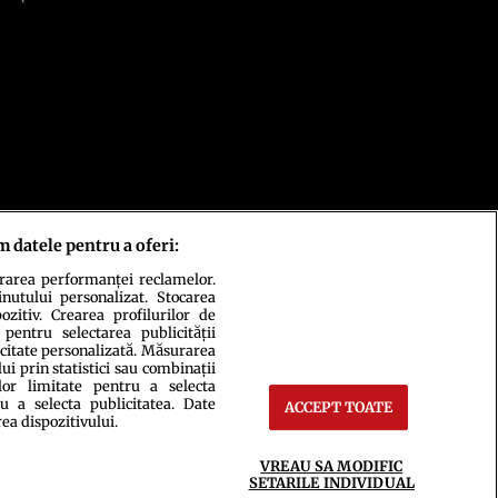
m datele pentru a oferi:
urarea performanței reclamelor.
inutului personalizat. Stocarea
zitiv. Crearea profilurilor de
 pentru selectarea publicității
icitate personalizată. Măsurarea
i prin statistici sau combinații
lor limitate pentru a selecta
u a selecta publicitatea. Date
ACCEPT TOATE
rea dispozitivului.
ct
Setări Cookies
VREAU SA MODIFIC
SETARILE INDIVIDUAL