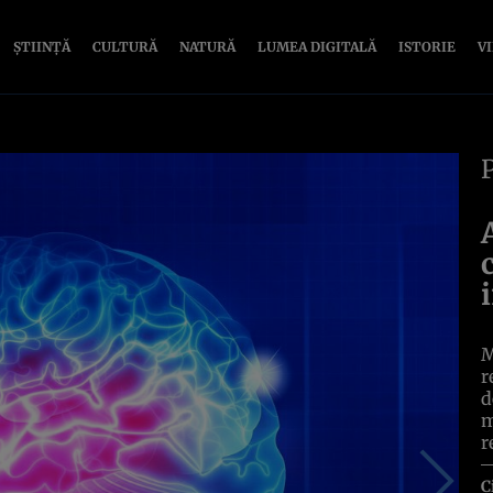
ȘTIINȚĂ
CULTURĂ
NATURĂ
LUMEA DIGITALĂ
ISTORIE
V
M
r
d
m
r
C