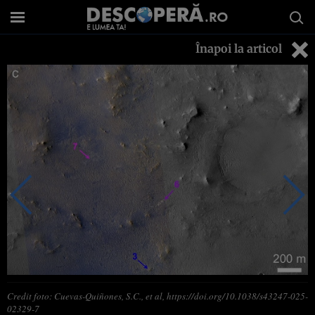
Înapoi la articol
Credit foto: Cuevas-Quiñones, S.C., et al, https://doi.org/10.1038/s43247-025-
02329-7