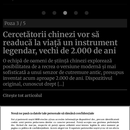
Poza
3
/ 5
Cercetătorii chinezi vor să
readucă la viață un instrument
legendar, vechi de 2.000 de ani
O echipă de oameni de știință chinezi explorează
posibilitatea de a recrea o versiune modernă și mai
sofisticată a unui senzor de cutremure antic, presupus
inventat acum aproape 2.000 de ani. Dispozitivul
original, cunoscut drept […]
Citește tot articolul
Nouă ne pasă ca datele tale personale să rămână confidențiale
Noi și partenerii noștri
1019
stocăm și/sau accesăm informații pe dispozitivul dvs., precum identificatorii
cookie unici pentru prelucrarea datelor cu caracter personal. Puteți accepta sau gestiona preferințele
Politica de confidenţialitate
Politica de cookies
Termeni şi condiţii
dvs. făcând clic mai jos, respectiv vă puteți opune utilizării unui interes legitim în orice moment pe
Echipa redacțională
Contact
Setări Cookies
pagina cu politica de confidențialitate. Aceste alegeri vor fi raportate partenerilor noștri și nu vă vor afecta