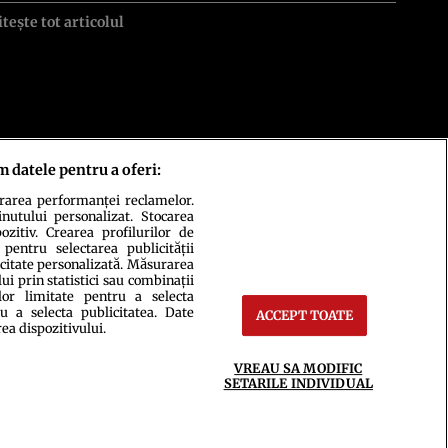
itește tot articolul
m datele pentru a oferi:
urarea performanței reclamelor.
inutului personalizat. Stocarea
zitiv. Crearea profilurilor de
 pentru selectarea publicității
icitate personalizată. Măsurarea
i prin statistici sau combinații
lor limitate pentru a selecta
ct
Setări Cookies
u a selecta publicitatea. Date
ACCEPT TOATE
rea dispozitivului.
VREAU SA MODIFIC
SETARILE INDIVIDUAL