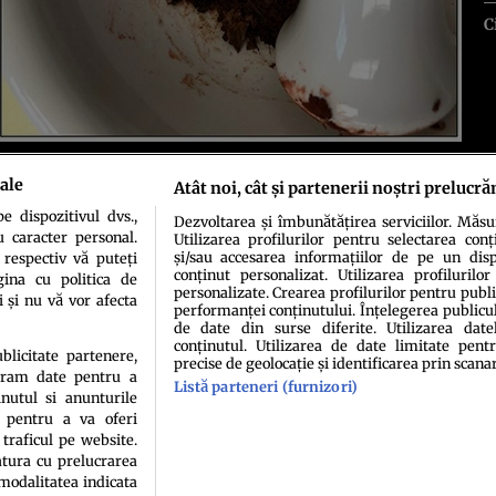
C
ale
Atât noi, cât și partenerii noștri prelucră
 dispozitivul dvs.,
Dezvoltarea și îmbunătățirea serviciilor. Măs
u caracter personal.
Utilizarea profilurilor pentru selectarea conț
și/sau accesarea informațiilor de pe un dispo
 respectiv vă puteți
conținut personalizat. Utilizarea profilurilor
ina cu politica de
personalizate. Crearea profilurilor pentru publ
i și nu vă vor afecta
performanței conținutului. Înțelegerea publiculu
de date din surse diferite. Utilizarea date
idenţialitate
Politica de cookies
Termeni şi condiţii
Echipa redacțională
Conta
conținutul. Utilizarea de date limitate pentr
ublicitate partenere,
precise de geolocație și identificarea prin scana
ucram date pentru a
Listă parteneri (furnizori)
nutul si anunturile
., pentru a va oferi
 traficul pe website.
atura cu prelucrarea
 modalitatea indicata