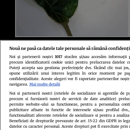
Foto: Moonkham et al., Frontiers in Environmental Archaeology, 2025
Nouă ne pasă ca datele tale personale să rămână confidenți
Noi și partenerii noștri
1017
stocăm și/sau accesăm informații pe
precum identificatorii cookie unici pentru prelucrarea datelor c
Puteți accepta sau gestiona preferințele dvs. făcând clic mai jos,
opune utilizării unui interes legitim în orice moment pe pag
confidențialitate. Aceste alegeri vor fi raportate partenerilor noștr
navigarea.
Mai multe detalii
Politica de conf
Noi si partenerii nostri (retelele de socializare si agentiile de p
precum si furnizorii nostri de servicii de date analitice) prel
permite website-ului sa functioneze, pentru a personaliza conti
publicitare afisate in functie de interesele si/sau profilul dvs
functionalitati aferente retelelor de socializare si pentru a analiza
Beneficiati de drepturile prevazute de art. 15-22 din GDPR in leg
datelor cu caracter personal. Aceste drepturi pot fi exercitate prin