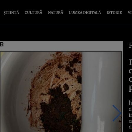
ȘTIINȚĂ
CULTURĂ
NATURĂ
LUMEA DIGITALĂ
ISTORIE
V
Î
d
i
e
d