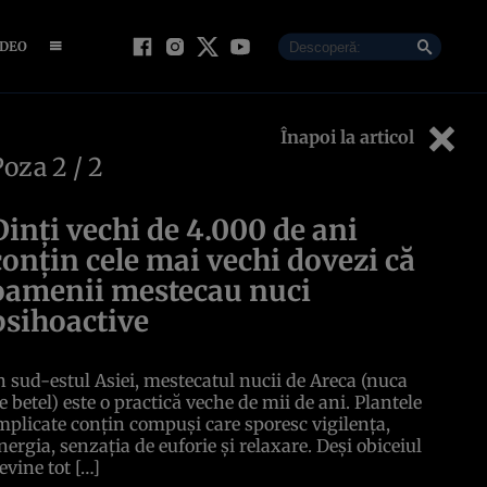
IDEO
Înapoi la articol
Poza
2
/ 2
Dinți vechi de 4.000 de ani
conțin cele mai vechi dovezi că
oamenii mestecau nuci
psihoactive
n sud-estul Asiei, mestecatul nucii de Areca (nuca
e betel) este o practică veche de mii de ani. Plantele
mplicate conțin compuși care sporesc vigilența,
nergia, senzația de euforie și relaxare. Deși obiceiul
evine tot […]