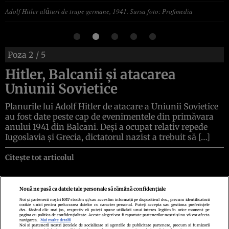
Adolf Hitler alături de trupe germane, 1941. Sursa foto: Profimedia
Poza
2
/ 5
Hitler, Balcanii și atacarea
Uniunii Sovietice
Planurile lui Adolf Hitler de atacare a Uniunii Sovietice
au fost date peste cap de evenimentele din primăvara
anului 1941 din Balcani. Deși a ocupat relativ repede
Iugoslavia și Grecia, dictatorul nazist a trebuit să […]
Citește tot articolul
Nouă ne pasă ca datele tale personale să rămână confidențiale
Noi și partenerii noștri
1017
stocăm și/sau accesăm informații pe dispozitivul dvs., precum identificatorii
cookie unici pentru prelucrarea datelor cu caracter personal. Puteți accepta sau gestiona preferințele
Politica de confidenţialitate
Politica de cookies
Termeni şi condiţii
dvs. făcând clic mai jos, respectiv vă puteți opune utilizării unui interes legitim în orice moment pe
Echipa redacțională
Contact
Setări Cookies
pagina cu politica de confidențialitate. Aceste alegeri vor fi raportate partenerilor noștri și nu vă vor afecta
navigarea.
Mai multe detalii
Noi si partenerii nostri (retelele de socializare si agentiile de publicitate partenere, precum si furnizorii