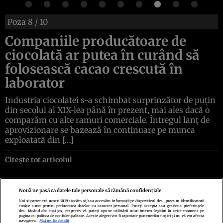
Poza
8
/ 10
Companiile producătoare de
ciocolată ar putea în curând să
folosească cacao crescută în
laborator
Industria ciocolatei s-a schimbat surprinzător de puțin
din secolul al XIX-lea până în prezent, mai ales dacă o
comparăm cu alte ramuri comerciale. Întregul lanț de
aprovizionare se bazează în continuare pe munca
exploatată din […]
Citește tot articolul
Nouă ne pasă ca datele tale personale să rămână confidențiale
Noi și partenerii noștri
1019
stocăm și/sau accesăm informații pe dispozitivul dvs., precum identificatorii
cookie unici pentru prelucrarea datelor cu caracter personal. Puteți accepta sau gestiona preferințele
Politica de confidenţialitate
Politica de cookies
Termeni şi condiţii
dvs. făcând clic mai jos, respectiv vă puteți opune utilizării unui interes legitim în orice moment pe
Echipa redacțională
Contact
Setări Cookies
pagina cu politica de confidențialitate. Aceste alegeri vor fi raportate partenerilor noștri și nu vă vor afecta
navigarea.
Mai multe detalii