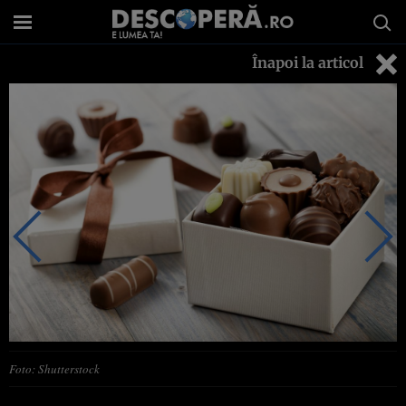
Înapoi la articol
Foto: Shutterstock