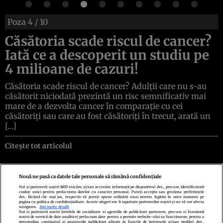
Poza
4
/ 10
Căsătoria scade riscul de cancer?
Iată ce a descoperit un studiu pe
4 milioane de cazuri!
Căsătoria scade riscul de cancer? Adulții care nu s-au
căsătorit niciodată prezintă un risc semnificativ mai
mare de a dezvolta cancer în comparație cu cei
căsătoriți sau care au fost căsătoriți în trecut, arată un
[…]
Citește tot articolul
Nouă ne pasă ca datele tale personale să rămână confidențiale
Noi și partenerii noștri
1017
stocăm și/sau accesăm informații pe dispozitivul dvs., precum identificatorii
cookie unici pentru prelucrarea datelor cu caracter personal. Puteți accepta sau gestiona preferințele
Politica de confidenţialitate
Politica de cookies
Termeni şi condiţii
dvs. făcând clic mai jos, respectiv vă puteți opune utilizării unui interes legitim în orice moment pe
Echipa redacțională
Contact
Setări Cookies
pagina cu politica de confidențialitate. Aceste alegeri vor fi raportate partenerilor noștri și nu vă vor afecta
navigarea.
Mai multe detalii
Noi si partenerii nostri (retelele de socializare si agentiile de publicitate partenere, precum si furnizorii
nostri de servicii de date analitice) prelucram date pentru a permite website-ului sa functioneze, pentru a
personaliza continutul si anunturile publicitare afisate in functie de interesele si/sau profilul dvs.,