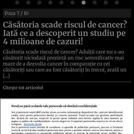
Poza
7
/ 10
Căsătoria scade riscul de cancer?
Iată ce a descoperit un studiu pe
4 milioane de cazuri!
Căsătoria scade riscul de cancer? Adulții care nu s-au
căsătorit niciodată prezintă un risc semnificativ mai
mare de a dezvolta cancer în comparație cu cei
căsătoriți sau care au fost căsătoriți în trecut, arată un
[…]
Citește tot articolul
Nouă ne pasă ca datele tale personale să rămână confidențiale
Noi și partenerii noștri
1017
stocăm și/sau accesăm informații pe dispozitivul dvs., precum identificatorii
cookie unici pentru prelucrarea datelor cu caracter personal. Puteți accepta sau gestiona preferințele
Politica de confidenţialitate
Politica de cookies
Termeni şi condiţii
dvs. făcând clic mai jos, respectiv vă puteți opune utilizării unui interes legitim în orice moment pe
Echipa redacțională
Contact
Setări Cookies
pagina cu politica de confidențialitate. Aceste alegeri vor fi raportate partenerilor noștri și nu vă vor afecta
navigarea.
Mai multe detalii
Noi si partenerii nostri (retelele de socializare si agentiile de publicitate partenere, precum si furnizorii
nostri de servicii de date analitice) prelucram date pentru a permite website-ului sa functioneze, pentru a
personaliza continutul si anunturile publicitare afisate in functie de interesele si/sau profilul dvs.,