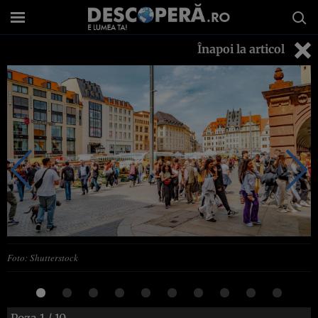
Înapoi la articol
Foto: Shutterstock
Poza
1
/ 10