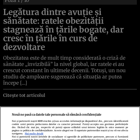
Legătura dintre avuție și
sănătate: ratele obezității
stagnează în țările bogate, dar
cresc în țările în curs de
dezvoltare
Obezitatea este de mult timp considerată o criză de
sănătate „invizibilă” la nivel global, iar ratele ei au
crescut constant în ultimele decenii. Totuși, un nou
studiu de amploare sugerează că situația ar putea
începe […]
Citește tot articolul
Nouă ne pasă ca datele tale personale să rămână confidențiale
Noi și partenerii noștri
1019
stocăm și/sau accesăm informații pe dispozitivul dvs., precum identificatorii
cookie unici pentru prelucrarea datelor cu caracter personal. Puteți accepta sau gestiona preferințele
Politica de confidenţialitate
Politica de cookies
Termeni şi condiţii
dvs. făcând clic mai jos, respectiv vă puteți opune utilizării unui interes legitim în orice moment pe
Echipa redacțională
Contact
Setări Cookies
pagina cu politica de confidențialitate. Aceste alegeri vor fi raportate partenerilor noștri și nu vă vor afecta
navigarea.
Mai multe detalii
Noi si partenerii nostri (retelele de socializare si agentiile de publicitate partenere, precum si furnizorii
nostri de servicii de date analitice) prelucram date pentru a permite website-ului sa functioneze, pentru a