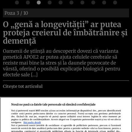
Poza
3
/ 10
O „genă a longevității” ar putea
proteja creierul de îmbătrânire și
demență
Oamenii de știință au descoperit dovezi că varianta
genetică APOE2 ar putea ajuta celulele cerebrale să
reziste mai bine la stres și la daunele provocate de
vârstă, oferind o posibilă explicație biologică pentru
efectele sale […]
Citește tot articolul
Nouă ne pasă ca datele tale personale să rămână confidențiale
Noi și partenerii noștri
1017
stocăm și/sau accesăm informații pe dispozitivul dvs., precum identificatorii
cookie unici pentru prelucrarea datelor cu caracter personal. Puteți accepta sau gestiona preferințele
Politica de confidenţialitate
Politica de cookies
Termeni şi condiţii
dvs. făcând clic mai jos, respectiv vă puteți opune utilizării unui interes legitim în orice moment pe
Echipa redacțională
Contact
Setări Cookies
pagina cu politica de confidențialitate. Aceste alegeri vor fi raportate partenerilor noștri și nu vă vor afecta
navigarea.
Mai multe detalii
Noi si partenerii nostri (retelele de socializare si agentiile de publicitate partenere, precum si furnizorii
nostri de servicii de date analitice) prelucram date pentru a permite website-ului sa functioneze, pentru a
personaliza continutul si anunturile publicitare afisate in functie de interesele si/sau profilul dvs.,