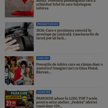
adulți. Povestea psihologului care a
schimbat felul în care înțelegem
iubirea
PROMOTOR.RO
2026: Care e presiunea corectă în
anvelope pe caniculă. Cauciucurile de
iarnă pot să facă...
CIAO.RO
Poveştile de iubire care au rămas doar o
amintire! Imagini tari cu Gina Pistol,
Răzvan...
GO4IT.RO
PARKSIDE aduce în LIDL TOP 7 scule
pentru orice atelier. „Vedeta” ofertei
costă doar 129...