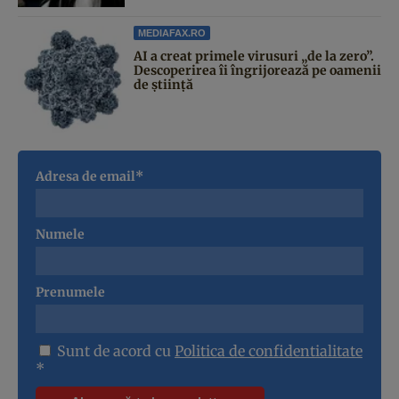
MEDIAFAX.RO
AI a creat primele virusuri „de la zero”.
Descoperirea îi îngrijorează pe oamenii
de știință
Adresa de email*
Numele
Prenumele
Sunt de acord cu
Politica de confidentialitate
*