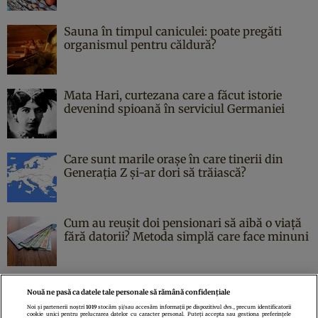
Sauna în timpul caniculei: poate pregăti
organismul pentru căldură?
Mata Hari, curtezana care a făcut istorie
devenind spioană în serviciul Germaniei
Care sunt marile orașe în care tinerii din
Generația Z și-ar dori să trăiască?
Cum au reușit doi pensionari să aibă o viață
fără datorii? Metoda simplă care face minuni
Nouă ne pasă ca datele tale personale să rămână confidențiale
Noi și partenerii noștri
1019
stocăm și/sau accesăm informații pe dispozitivul dvs., precum identificatorii
cookie unici pentru prelucrarea datelor cu caracter personal. Puteți accepta sau gestiona preferințele