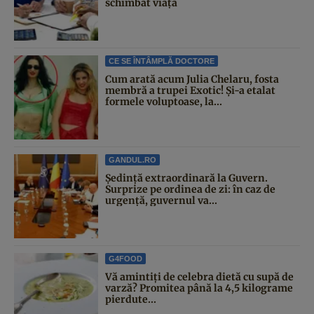
schimbat viața
CE SE ÎNTÂMPLĂ DOCTORE
Cum arată acum Julia Chelaru, fosta
membră a trupei Exotic! Și-a etalat
formele voluptoase, la...
GANDUL.RO
Şedinţă extraordinară la Guvern.
Surprize pe ordinea de zi: în caz de
urgență, guvernul va...
G4FOOD
Vă amintiți de celebra dietă cu supă de
varză? Promitea până la 4,5 kilograme
pierdute...