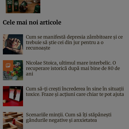
Cele mai noi articole
Cum se manifestă depresia zâmbitoare și ce
trebuie să știe cei din jur pentru a o
recunoaște
Nicolae Stoica, ultimul mare interbelic. O
recuperare istorică după mai bine de 80 de
ani
Cum să-ți crești încrederea în sine în situații
toxice. Fraze și acțiuni care chiar te pot ajuta
Scenariile minții. Cum să îți stăpânești
gândurile negative și anxietatea