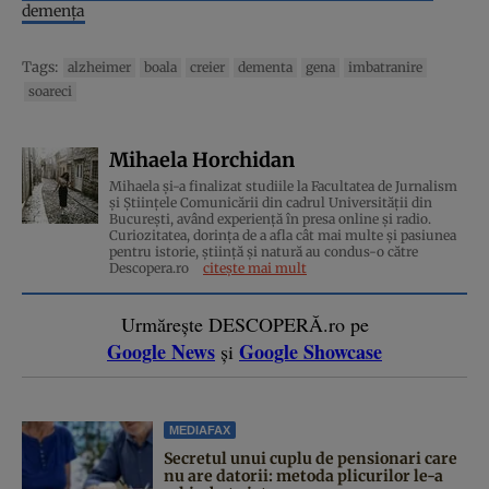
demența
Tags:
alzheimer
boala
creier
dementa
gena
imbatranire
soareci
Mihaela Horchidan
Mihaela și-a finalizat studiile la Facultatea de Jurnalism
și Științele Comunicării din cadrul Universității din
București, având experiență în presa online și radio.
Curiozitatea, dorința de a afla cât mai multe și pasiunea
pentru istorie, ştiinţă şi natură au condus-o către
Descopera.ro
citește mai mult
Urmărește DESCOPERĂ.ro pe
Google News
Google Showcase
și
MEDIAFAX
Secretul unui cuplu de pensionari care
nu are datorii: metoda plicurilor le-a