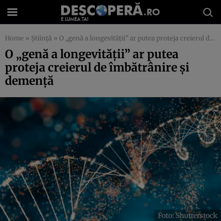
Home
»
Știință
»
O „genă a longevității” ar putea proteja creierul de îmbătrânire și demență
O „genă a longevității” ar putea
proteja creierul de îmbătrânire și
demență
Foto: Shutterstock