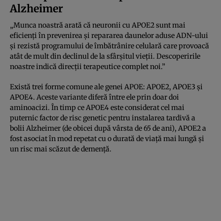
Alzheimer
„Munca noastră arată că neuronii cu APOE2 sunt mai
eficienți în prevenirea și repararea daunelor aduse ADN-ului
și rezistă programului de îmbătrânire celulară care provoacă
atât de mult din declinul de la sfârșitul vieții. Descoperirile
noastre indică direcții terapeutice complet noi.”
Există trei forme comune ale genei APOE: APOE2, APOE3 și
APOE4. Aceste variante diferă între ele prin doar doi
aminoacizi. În timp ce APOE4 este considerat cel mai
puternic factor de risc genetic pentru instalarea tardivă a
bolii Alzheimer (de obicei după vârsta de 65 de ani), APOE2 a
fost asociat în mod repetat cu o durată de viață mai lungă și
un risc mai scăzut de demență.