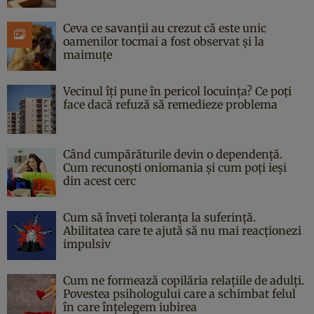
Ceva ce savanții au crezut că este unic
oamenilor tocmai a fost observat și la
maimuțe
Vecinul îți pune în pericol locuința? Ce poți
face dacă refuză să remedieze problema
Când cumpărăturile devin o dependență.
Cum recunoști oniomania și cum poți ieși
din acest cerc
Cum să înveți toleranța la suferință.
Abilitatea care te ajută să nu mai reacționezi
impulsiv
Cum ne formează copilăria relațiile de adulți.
Povestea psihologului care a schimbat felul
în care înțelegem iubirea