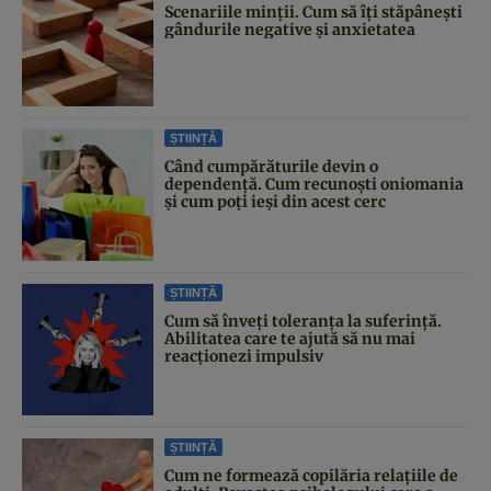
Scenariile minții. Cum să îți stăpânești
gândurile negative și anxietatea
ȘTIINȚĂ
Când cumpărăturile devin o
dependență. Cum recunoști oniomania
și cum poți ieși din acest cerc
ȘTIINȚĂ
Cum să înveți toleranța la suferință.
Abilitatea care te ajută să nu mai
reacționezi impulsiv
ȘTIINȚĂ
Cum ne formează copilăria relațiile de