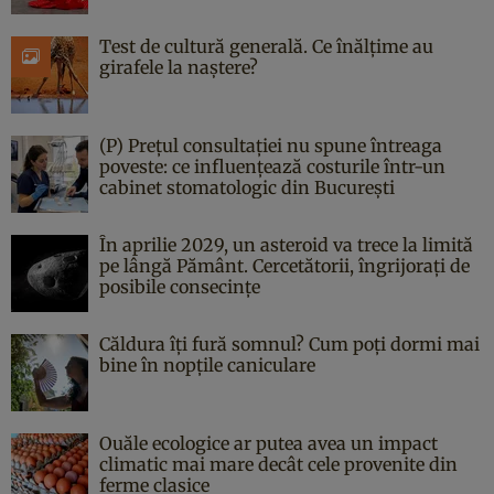
Test de cultură generală. Ce înălțime au
girafele la naștere?
(P) Prețul consultației nu spune întreaga
poveste: ce influențează costurile într-un
cabinet stomatologic din București
În aprilie 2029, un asteroid va trece la limită
pe lângă Pământ. Cercetătorii, îngrijorați de
posibile consecințe
Căldura îți fură somnul? Cum poți dormi mai
bine în nopțile caniculare
Ouăle ecologice ar putea avea un impact
climatic mai mare decât cele provenite din
ferme clasice