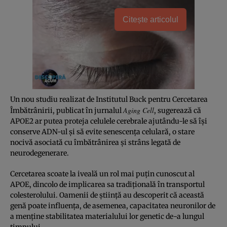
Citește articolul
Un nou studiu realizat de Institutul Buck pentru Cercetarea
Aging Cell
Îmbătrânirii, publicat în jurnalul
, sugerează că
APOE2 ar putea proteja celulele cerebrale ajutându-le să își
conserve ADN-ul și să evite senescența celulară, o stare
nocivă asociată cu îmbătrânirea și strâns legată de
neurodegenerare.
Cercetarea scoate la iveală un rol mai puțin cunoscut al
APOE, dincolo de implicarea sa tradițională în transportul
colesterolului. Oamenii de știință au descoperit că această
genă poate influența, de asemenea, capacitatea neuronilor de
a menține stabilitatea materialului lor genetic de-a lungul
timpului.