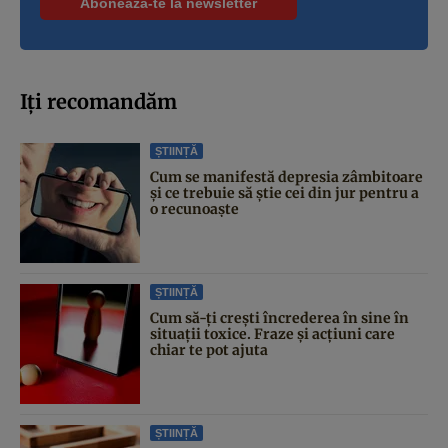
Iți recomandăm
ȘTIINȚĂ
Cum se manifestă depresia zâmbitoare
și ce trebuie să știe cei din jur pentru a
o recunoaște
ȘTIINȚĂ
Cum să-ți crești încrederea în sine în
situații toxice. Fraze și acțiuni care
chiar te pot ajuta
ȘTIINȚĂ