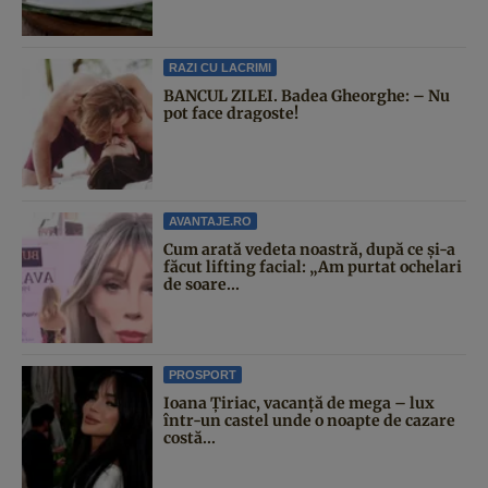
RAZI CU LACRIMI
BANCUL ZILEI. Badea Gheorghe: – Nu
pot face dragoste!
AVANTAJE.RO
Cum arată vedeta noastră, după ce și-a
făcut lifting facial: „Am purtat ochelari
de soare...
PROSPORT
Ioana Țiriac, vacanță de mega – lux
într-un castel unde o noapte de cazare
costă...