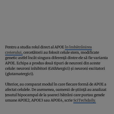
Pentru a studia rolul direct al APOE
în îmbătrânirea
creierului,
cercetătorii au folosit celule stem, modificate
genetic astfel încât singura diferență dintre ele să fie varianta
APOE. Echipa a produs două tipuri de neuroni din aceste
celule: neuroni inhibitori (GABAergici) și neuroni excitatori
(glutamatergici).
Ulterior, au comparat modul în care fiecare formă de APOE a
afectat celulele. De asemenea, oamenii de știință au analizat
țesutul hipocampal de la șoareci bătrâni care purtau genele
umane APOE2, APOE3 sau APOE4, scrie
SciTechdaily.