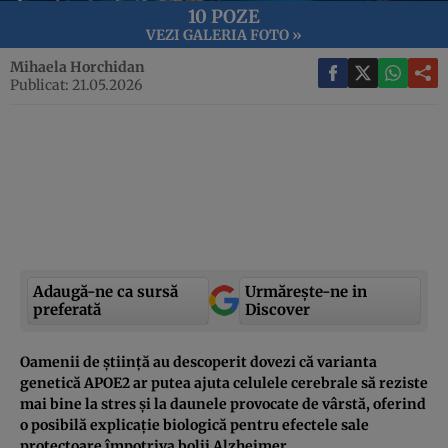
10 POZE
VEZI GALERIA FOTO »
Mihaela Horchidan
Publicat: 21.05.2026
Adaugă-ne ca sursă
Urmărește-ne in
preferată
Discover
Oamenii de știință au descoperit dovezi că varianta
genetică APOE2 ar putea ajuta celulele cerebrale să reziste
mai bine la stres și la daunele provocate de vârstă, oferind
o posibilă explicație biologică pentru efectele sale
protectoare împotriva bolii Alzheimer.