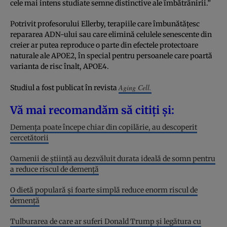
cele mai intens studiate semne distinctive ale îmbătrânirii.”
Potrivit profesorului Ellerby, terapiile care îmbunătățesc
repararea ADN-ului sau care elimină celulele senescente din
creier ar putea reproduce o parte din efectele protectoare
naturale ale APOE2, în special pentru persoanele care poartă
varianta de risc înalt, APOE4.
Aging Cell.
Studiul a fost publicat în revista
Vă mai recomandăm să citiți și:
Demența poate începe chiar din copilărie, au descoperit
cercetătorii
Oamenii de știință au dezvăluit durata ideală de somn pentru
a reduce riscul de demență
O dietă populară și foarte simplă reduce enorm riscul de
demență
Tulburarea de care ar suferi Donald Trump și legătura cu