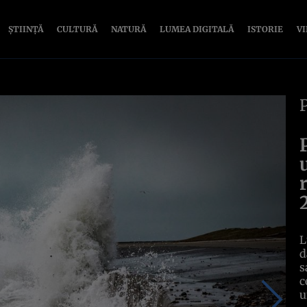
ȘTIINȚĂ
CULTURĂ
NATURĂ
LUMEA DIGITALĂ
ISTORIE
V
L
d
s
c
u