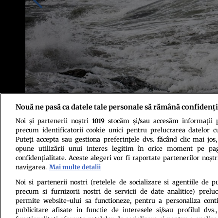
Nouă ne pasă ca datele tale personale să rămână confidenți
Noi și partenerii noștri
1019
stocăm și/sau accesăm informații pe
Foto: Shutterstock
precum identificatorii cookie unici pentru prelucrarea datelor c
Puteți accepta sau gestiona preferințele dvs. făcând clic mai jos,
opune utilizării unui interes legitim în orice moment pe pag
confidențialitate. Aceste alegeri vor fi raportate partenerilor noștr
navigarea.
Mai multe detalii
Noi si partenerii nostri (retelele de socializare si agentiile de p
precum si furnizorii nostri de servicii de date analitice) prel
Politica de conf
permite website-ului sa functioneze, pentru a personaliza conti
publicitare afisate in functie de interesele si/sau profilul dvs