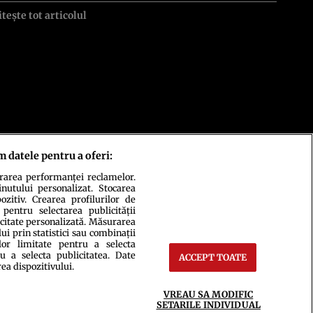
itește tot articolul
m datele pentru a oferi:
urarea performanței reclamelor.
inutului personalizat. Stocarea
zitiv. Crearea profilurilor de
 pentru selectarea publicității
icitate personalizată. Măsurarea
i prin statistici sau combinații
lor limitate pentru a selecta
u a selecta publicitatea. Date
ACCEPT TOATE
rea dispozitivului.
ct
Setări Cookies
VREAU SA MODIFIC
SETARILE INDIVIDUAL