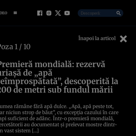
IDEO
Înapoi la articol
Poza
1
/ 10
Premieră mondială: rezervă
uriașă de „apă
reîmprospătată”, descoperită la
200 de metri sub fundul mării
umea rămâne fără apă dulce. „Apă, apă peste tot,
ar niciun strop de băut”, cu excepția cazului în care
api suficient de adânc. Într-o premieră mondială,
ercetătorii au documentat și prelevat mostre dintr-
n vast sistem […]