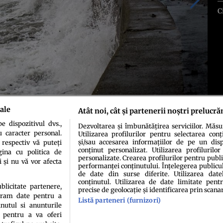
C
ale
Atât noi, cât și partenerii noștri prelucră
 dispozitivul dvs.,
Dezvoltarea și îmbunătățirea serviciilor. Măs
u caracter personal.
Utilizarea profilurilor pentru selectarea conț
și/sau accesarea informațiilor de pe un dispo
 respectiv vă puteți
conținut personalizat. Utilizarea profilurilor
ina cu politica de
personalizate. Crearea profilurilor pentru publ
i și nu vă vor afecta
performanței conținutului. Înțelegerea publiculu
de date din surse diferite. Utilizarea date
conținutul. Utilizarea de date limitate pentr
ublicitate partenere,
precise de geolocație și identificarea prin scana
ucram date pentru a
idenţialitate
Politica de cookies
Termeni şi condiţii
Echipa redacțională
Conta
Listă parteneri (furnizori)
nutul si anunturile
., pentru a va oferi