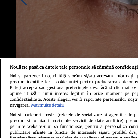
Nouă ne pasă ca datele tale personale să rămână confidenți
Noi și partenerii noștri
1019
stocăm și/sau accesăm informații pe
Foto: Shutterstock
precum identificatorii cookie unici pentru prelucrarea datelor c
Puteți accepta sau gestiona preferințele dvs. făcând clic mai jos,
opune utilizării unui interes legitim în orice moment pe pag
confidențialitate. Aceste alegeri vor fi raportate partenerilor noștr
navigarea.
Mai multe detalii
Noi si partenerii nostri (retelele de socializare si agentiile de p
precum si furnizorii nostri de servicii de date analitice) prel
Politica de conf
permite website-ului sa functioneze, pentru a personaliza conti
publicitare afisate in functie de interesele si/sau profilul dvs