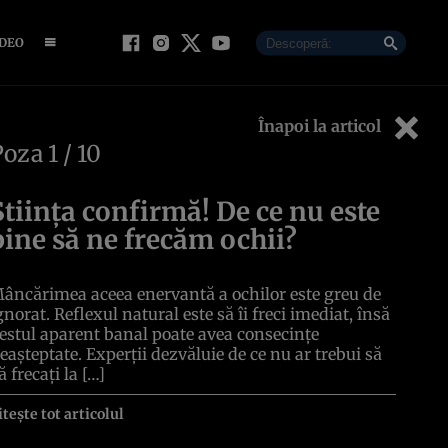
IDEO
Înapoi la articol
Poza
1
/ 10
Știința confirmă! De ce nu este
bine să ne frecăm ochii?
âncărimea aceea enervantă a ochilor este greu de
gnorat. Reflexul natural este să îi freci imediat, însă
estul aparent banal poate avea consecințe
eașteptate. Experții dezvăluie de ce nu ar trebui să
ă frecați la […]
itește tot articolul