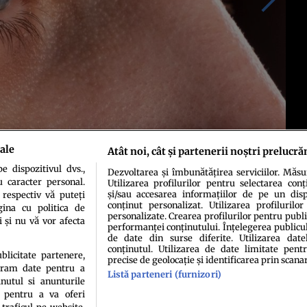
ale
Atât noi, cât și partenerii noștri prelucră
 dispozitivul dvs.,
Dezvoltarea și îmbunătățirea serviciilor. Măs
u caracter personal.
Utilizarea profilurilor pentru selectarea conț
și/sau accesarea informațiilor de pe un dispo
 respectiv vă puteți
conținut personalizat. Utilizarea profilurilor
ina cu politica de
personalizate. Crearea profilurilor pentru publ
i și nu vă vor afecta
performanței conținutului. Înțelegerea publiculu
de date din surse diferite. Utilizarea date
conținutul. Utilizarea de date limitate pentr
ublicitate partenere,
precise de geolocație și identificarea prin scana
ucram date pentru a
Listă parteneri (furnizori)
idenţialitate
Politica de cookies
Termeni şi condiţii
Echipa redacțională
Conta
nutul si anunturile
., pentru a va oferi