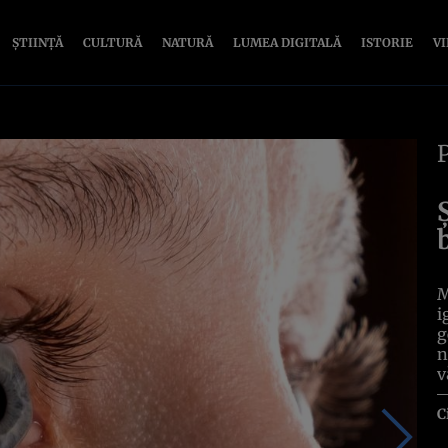
ȘTIINȚĂ
CULTURĂ
NATURĂ
LUMEA DIGITALĂ
ISTORIE
V
M
i
g
n
v
C