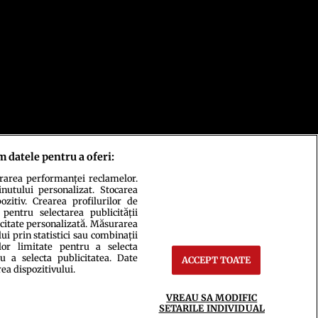
m datele pentru a oferi:
urarea performanței reclamelor.
inutului personalizat. Stocarea
zitiv. Crearea profilurilor de
 pentru selectarea publicității
icitate personalizată. Măsurarea
i prin statistici sau combinații
lor limitate pentru a selecta
u a selecta publicitatea. Date
ACCEPT TOATE
rea dispozitivului.
ct
Setări Cookies
VREAU SA MODIFIC
SETARILE INDIVIDUAL