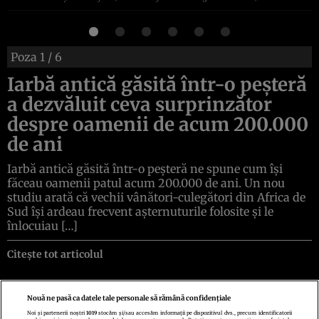
Poza
1
/ 6
Iarbă antică găsită într-o peșteră
a dezvăluit ceva surprinzător
despre oamenii de acum 200.000
de ani
Iarbă antică găsită într-o peșteră ne spune cum își
făceau oamenii patul acum 200.000 de ani. Un nou
studiu arată că vechii vânători-culegători din Africa de
Sud își ardeau frecvent așternuturile folosite și le
înlocuiau […]
Citește tot articolul
Nouă ne pasă ca datele tale personale să rămână confidențiale
Noi și partenerii noștri
1019
stocăm și/sau accesăm informații pe dispozitivul dvs., precum identificatorii