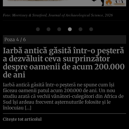
Foto: Morrissey & Stratford, Journal of Archaeological Science, 2026
Poza
4
/ 6
Iarbă antică găsită într-o peșteră
a dezvăluit ceva surprinzător
despre oamenii de acum 200.000
de ani
Iarbă antică găsită într-o peșteră ne spune cum își
făceau oamenii patul acum 200.000 de ani. Un nou
studiu arată că vechii vânători-culegători din Africa de
Sud își ardeau frecvent așternuturile folosite și le
înlocuiau […]
Citește tot articolul