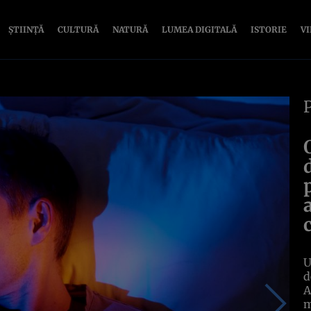
ȘTIINȚĂ
CULTURĂ
NATURĂ
LUMEA DIGITALĂ
ISTORIE
V
U
d
A
m