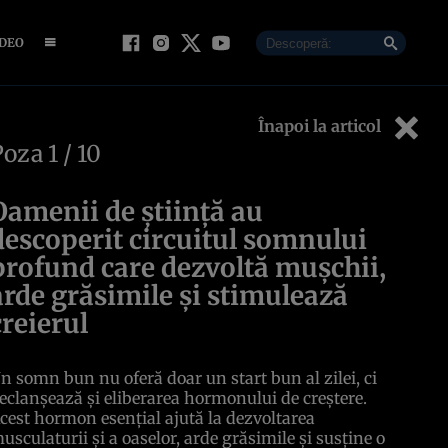
IDEO
Înapoi la articol
Poza
1
/ 10
Oamenii de știință au
descoperit circuitul somnului
profund care dezvoltă mușchii,
arde grăsimile și stimulează
creierul
n somn bun nu oferă doar un start bun al zilei, ci
eclanșează și eliberarea hormonului de creștere.
cest hormon esențial ajută la dezvoltarea
usculaturii și a oaselor, arde grăsimile și susține o