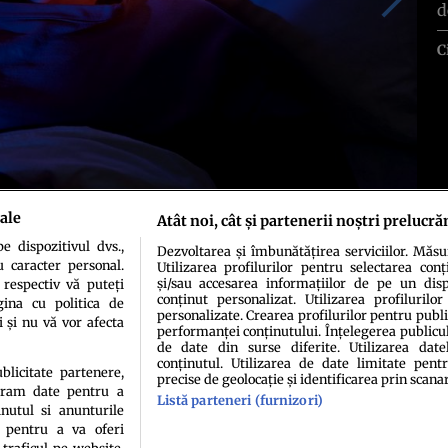
d
C
ale
Atât noi, cât și partenerii noștri prelucră
 dispozitivul dvs.,
Dezvoltarea și îmbunătățirea serviciilor. Măs
u caracter personal.
Utilizarea profilurilor pentru selectarea conț
și/sau accesarea informațiilor de pe un dispo
 respectiv vă puteți
conținut personalizat. Utilizarea profilurilor
ina cu politica de
personalizate. Crearea profilurilor pentru publ
i și nu vă vor afecta
performanței conținutului. Înțelegerea publiculu
de date din surse diferite. Utilizarea date
conținutul. Utilizarea de date limitate pentr
ublicitate partenere,
precise de geolocație și identificarea prin scana
ucram date pentru a
Listă parteneri (furnizori)
idenţialitate
Politica de cookies
Termeni şi condiţii
Echipa redacțională
Conta
nutul si anunturile
., pentru a va oferi