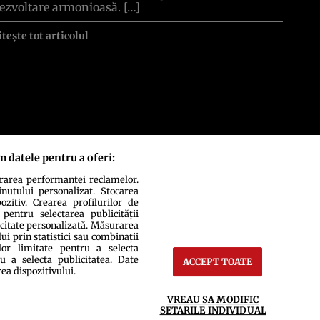
ezvoltare armonioasă. […]
itește tot articolul
m datele pentru a oferi:
urarea performanței reclamelor.
inutului personalizat. Stocarea
zitiv. Crearea profilurilor de
 pentru selectarea publicității
icitate personalizată. Măsurarea
i prin statistici sau combinații
lor limitate pentru a selecta
u a selecta publicitatea. Date
ACCEPT TOATE
rea dispozitivului.
ct
Setări Cookies
VREAU SA MODIFIC
SETARILE INDIVIDUAL