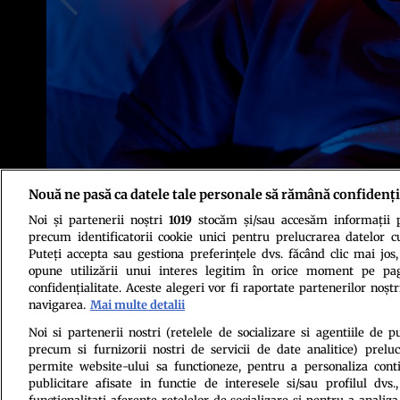
Nouă ne pasă ca datele tale personale să rămână confidenți
Noi și partenerii noștri
1019
stocăm și/sau accesăm informații pe
Foto: Shutterstock
precum identificatorii cookie unici pentru prelucrarea datelor c
Puteți accepta sau gestiona preferințele dvs. făcând clic mai jos,
opune utilizării unui interes legitim în orice moment pe pag
confidențialitate. Aceste alegeri vor fi raportate partenerilor noștr
navigarea.
Mai multe detalii
Noi si partenerii nostri (retelele de socializare si agentiile de p
precum si furnizorii nostri de servicii de date analitice) prel
Politica de conf
permite website-ului sa functioneze, pentru a personaliza conti
publicitare afisate in functie de interesele si/sau profilul dvs