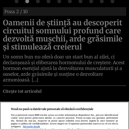
Poza
2
/ 10
Oamenii de știință au descoperit
circuitul somnului profund care
dezvoltă mușchii, arde grăsimile
și stimulează creierul
Un somn bun nu oferă doar un start bun al zilei, ci
declanșează și eliberarea hormonului de creștere. Acest
hormon esențial ajută la dezvoltarea musculaturii și a
oaselor, arde grăsimile și susține o dezvoltare
armonioasă. […]
Citește tot articolul
Nouă ne pasă ca datele tale personale să rămână confidențiale
Noi și partenerii noștri
1019
stocăm și/sau accesăm informații pe dispozitivul dvs., precum identificatorii
cookie unici pentru prelucrarea datelor cu caracter personal. Puteți accepta sau gestiona preferințele
Politica de confidenţialitate
Politica de cookies
Termeni şi condiţii
dvs. făcând clic mai jos, respectiv vă puteți opune utilizării unui interes legitim în orice moment pe
Echipa redacțională
Contact
Setări Cookies
pagina cu politica de confidențialitate. Aceste alegeri vor fi raportate partenerilor noștri și nu vă vor afecta
navigarea.
Mai multe detalii