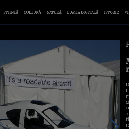
ȘTIINȚĂ
CULTURĂ
NATURĂ
LUMEA DIGITALĂ
ISTORIE
V
D
t
m
c
c
a
f
m