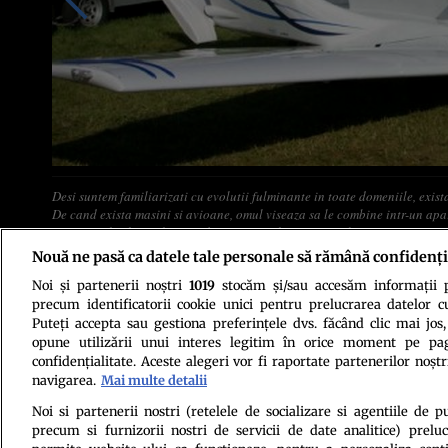
Desi suntem familiarizati cu evolutii fulminante in toate domeniile, exist
De cand exista masini si avioane, omul viseaza sa le combine intr-un apara
au visat, filmele au ilustrat, dar ne-am multumit sa atribuim mereu aceasta
putem ajunge din urma, caci masina zburatoare a devenit o realitate a p
Nouă ne pasă ca datele tale personale să rămână confidenți
indraznete, pe calea aerului.
Noi și partenerii noștri
1019
stocăm și/sau accesăm informații pe
precum identificatorii cookie unici pentru prelucrarea datelor c
Puteți accepta sau gestiona preferințele dvs. făcând clic mai jos,
opune utilizării unui interes legitim în orice moment pe pag
confidențialitate. Aceste alegeri vor fi raportate partenerilor noștr
navigarea.
Mai multe detalii
Politica de conf
Noi si partenerii nostri (retelele de socializare si agentiile de p
precum si furnizorii nostri de servicii de date analitice) prel