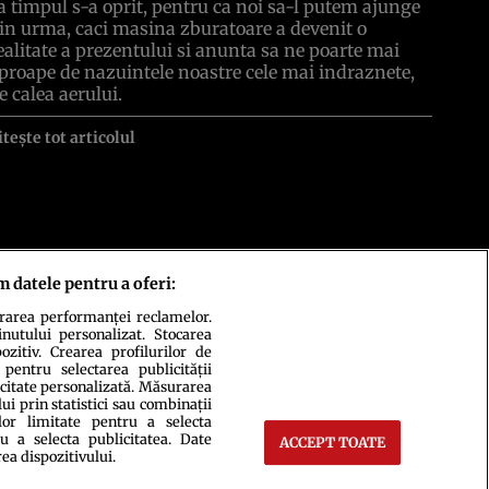
a timpul s-a oprit, pentru ca noi sa-l putem ajunge
in urma, caci masina zburatoare a devenit o
ealitate a prezentului si anunta sa ne poarte mai
proape de nazuintele noastre cele mai indraznete,
e calea aerului.
itește tot articolul
m datele pentru a oferi:
urarea performanței reclamelor.
inutului personalizat. Stocarea
zitiv. Crearea profilurilor de
 pentru selectarea publicității
icitate personalizată. Măsurarea
i prin statistici sau combinații
lor limitate pentru a selecta
u a selecta publicitatea. Date
ACCEPT TOATE
ct
Setări Cookies
rea dispozitivului.