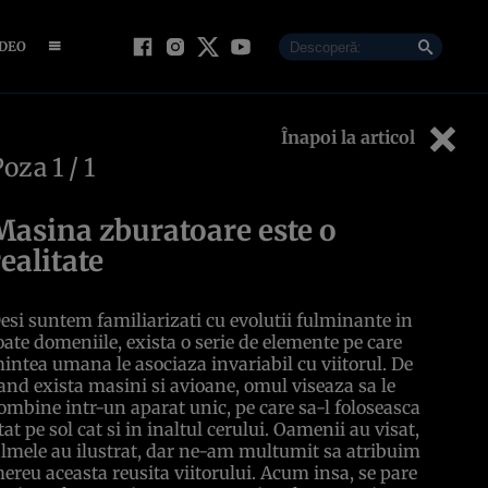
IDEO
Înapoi la articol
Poza
1
/ 1
Masina zburatoare este o
realitate
esi suntem familiarizati cu evolutii fulminante in
oate domeniile, exista o serie de elemente pe care
intea umana le asociaza invariabil cu viitorul. De
and exista masini si avioane, omul viseaza sa le
ombine intr-un aparat unic, pe care sa-l foloseasca
tat pe sol cat si in inaltul cerului. Oamenii au visat,
ilmele au ilustrat, dar ne-am multumit sa atribuim
ereu aceasta reusita viitorului. Acum insa, se pare