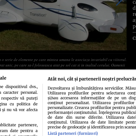
c
d
r
a
p
C
a o serie de elemente pe care mintea umana le asociaza invariabil cu viitorul.
t unic, pe care sa-l foloseasca atat pe sol cat si in inaltul cerului. Oamenii
 reusita viitorului. Acum insa, se pare ca timpul s-a oprit, pentru ca noi sa-l
rezentului si anunta sa ne poarte mai aproape de nazuintele noastre cele mai
ale
Atât noi, cât și partenerii noștri prelucră
 dispozitivul dvs.,
Dezvoltarea și îmbunătățirea serviciilor. Măs
u caracter personal.
Utilizarea profilurilor pentru selectarea conț
și/sau accesarea informațiilor de pe un dispo
 respectiv vă puteți
conținut personalizat. Utilizarea profilurilor
ina cu politica de
personalizate. Crearea profilurilor pentru publ
i și nu vă vor afecta
performanței conținutului. Înțelegerea publiculu
de date din surse diferite. Utilizarea date
conținutul. Utilizarea de date limitate pentr
idenţialitate
Politica de cookies
Termeni şi condiţii
Echipa redacțională
Conta
ublicitate partenere,
precise de geolocație și identificarea prin scana
ucram date pentru a
Listă parteneri (furnizori)