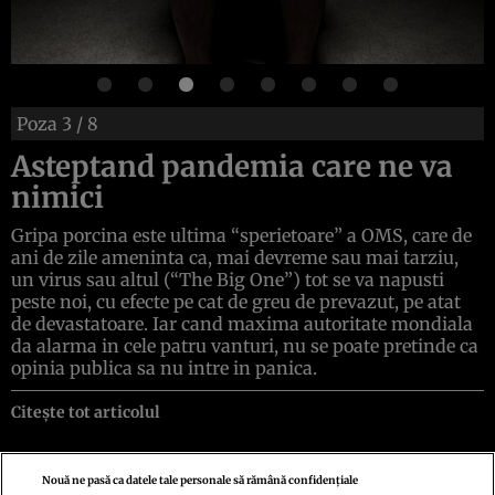
Poza
3
/ 8
Asteptand pandemia care ne va
nimici
Gripa porcina este ultima “sperietoare” a OMS, care de
ani de zile ameninta ca, mai devreme sau mai tarziu,
un virus sau altul (“The Big One”) tot se va napusti
peste noi, cu efecte pe cat de greu de prevazut, pe atat
de devastatoare. Iar cand maxima autoritate mondiala
da alarma in cele patru vanturi, nu se poate pretinde ca
opinia publica sa nu intre in panica.
Citește tot articolul
Nouă ne pasă ca datele tale personale să rămână confidențiale