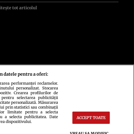
itește tot articolul
m datele pentru a oferi:
urarea performanței reclamelor.
inutului personalizat. Stocarea
zitiv. Crearea profilurilor de
 pentru selectarea publicității
icitate personalizată. Măsurarea
i prin statistici sau combinații
lor limitate pentru a selecta
u a selecta publicitatea. Date
ACCEPT TOATE
rea dispozitivului.
ct
Setări Cookies
VREAU SA MODIFIC