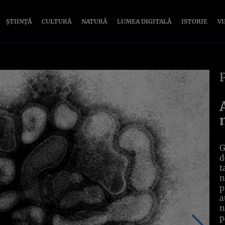
ȘTIINȚĂ
CULTURĂ
NATURĂ
LUMEA DIGITALĂ
ISTORIE
V
G
d
t
n
p
a
n
p