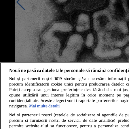
Nouă ne pasă ca datele tale personale să rămână confidenți
Noi și partenerii noștri
1019
stocăm și/sau accesăm informații pe
precum identificatorii cookie unici pentru prelucrarea datelor c
Puteți accepta sau gestiona preferințele dvs. făcând clic mai jos,
opune utilizării unui interes legitim în orice moment pe pag
confidențialitate. Aceste alegeri vor fi raportate partenerilor noștr
navigarea.
Mai multe detalii
Noi si partenerii nostri (retelele de socializare si agentiile de p
precum si furnizorii nostri de servicii de date analitice) prel
Politica de conf
permite website-ului sa functioneze, pentru a personaliza conti