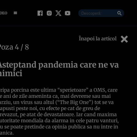
IDEO
Înapoi la articol
Poza
4
/ 8
Asteptand pandemia care ne va
nimici
ripa porcina este ultima “sperietoare” a OMS, care
e ani de zile ameninta ca, mai devreme sau mai
arziu, un virus sau altul (“The Big One”) tot se va
apusti peste noi, cu efecte pe cat de greu de
revazut, pe atat de devastatoare. Iar cand maxima
utoritate mondiala da alarma in cele patru vanturi,
u se poate pretinde ca opinia publica sa nu intre in
anica.