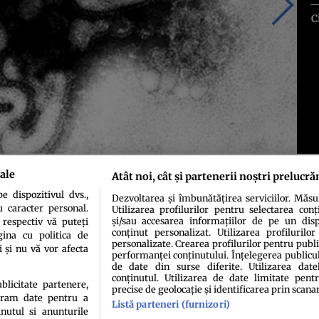
C
ale
Atât noi, cât și partenerii noștri prelucră
 dispozitivul dvs.,
Dezvoltarea și îmbunătățirea serviciilor. Măs
u caracter personal.
Utilizarea profilurilor pentru selectarea conț
și/sau accesarea informațiilor de pe un dispo
 respectiv vă puteți
conținut personalizat. Utilizarea profilurilor
ina cu politica de
personalizate. Crearea profilurilor pentru publ
i și nu vă vor afecta
performanței conținutului. Înțelegerea publiculu
de date din surse diferite. Utilizarea date
conținutul. Utilizarea de date limitate pentr
ublicitate partenere,
precise de geolocație și identificarea prin scana
ucram date pentru a
Listă parteneri (furnizori)
idenţialitate
Politica de cookies
Termeni şi condiţii
Echipa redacțională
Conta
nutul si anunturile