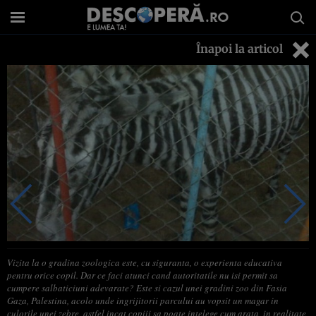
Înapoi la articol
Vizita la o gradina zoologica este, cu siguranta, o experienta educativa
pentru orice copil. Dar ce faci atunci cand autoritatile nu isi permit sa
cumpere salbaticiuni adevarate? Este si cazul unei gradini zoo din Fasia
Gaza, Palestina, acolo unde ingrijitorii parcului au vopsit un magar in
culorile unei zebre, astfel incat copiii sa poate intelege cum arata, in realitate,