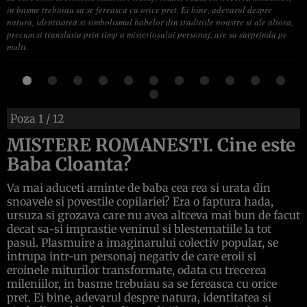
in basme trebuiau sa se fereasca cu orice pret. Ei bine, adevarul despre
natura, identitatea si simbolismul babelor din traditiile noastre si ale altora,
precum si translatia prin timp a misteriosului personaj, are sa surprinda pe
multi.
Poza
1
/ 12
MISTERE ROMANESTI. Cine este
Baba Cloanta?
Va mai aduceti aminte de baba cea rea si urata din
snoavele si povestile copilariei? Era o faptura hada,
ursuza si grozava care nu avea altceva mai bun de facut
decat sa-si imprastie veninul si blestematiile la tot
pasul. Plasmuire a imaginarului colectiv popular, se
intrupa intr-un personaj negativ de care eroii si
eroinele miturilor transformate, odata cu trecerea
mileniilor, in basme trebuiau sa se fereasca cu orice
pret. Ei bine, adevarul despre natura, identitatea si