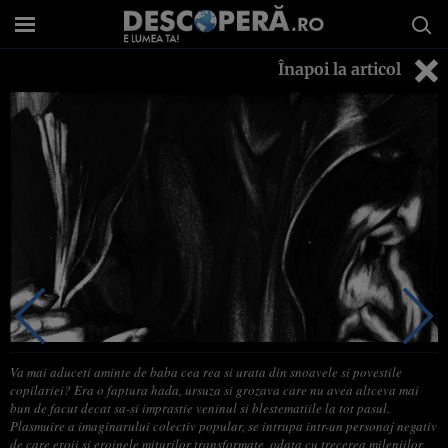
Înapoi la articol
Va mai aduceti aminte de baba cea rea si urata din snoavele si povestile
copilariei? Era o faptura hada, ursuza si grozava care nu avea altceva mai
bun de facut decat sa-si imprastie veninul si blestematiile la tot pasul.
Plasmuire a imaginarului colectiv popular, se intrupa intr-un personaj negativ
de care eroii si eroinele miturilor transformate, odata cu trecerea mileniilor,