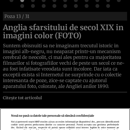
Poza
13
/ 31
Anglia sfarsitului de secol XIX in
imagini color (FOTO)
Suntem obisnuiti sa ne imaginam trecutul istoric in
imagini alb-negru, nu neaparat printr-un mecanism
cerebral de neocolit, ci mai ales pentru ca majoritatea
filmarilor si fotografiilor vechi de peste un secol ce ne-
au fost infatisate vreodata sunt incolore. Dar iata ca
exceptii exista si Internetul ne surprinde cu o colectie
interesanta de poze, zice-se captate cu ajutorul
aparatului foto, colorate, ale Angliei anilor 1890.
Citește tot articolul
Nouă ne pasă ca datele tale personale să rămână confidențiale
Noi și partenerii noștri
1017
stocăm și/sau accesăm informații pe dispozitivul dvs., precum identificatorii
cookie unici pentru prelucrarea datelor cu caracter personal. Puteți accepta sau gestiona preferințele
Politica de confidenţialitate
Politica de cookies
Termeni şi condiţii
dvs. făcând clic mai jos, respectiv vă puteți opune utilizării unui interes legitim în orice moment pe