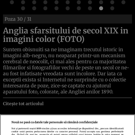
Poza
30
/ 31
Anglia sfarsitului de secol XIX in
imagini color (FOTO)
Suntem obisnuiti sa ne imaginam trecutul istoric in
imagini alb-negru, nu neaparat printr-un mecanism
cerebral de neocolit, ci mai ales pentru ca majoritatea
filmarilor si fotografiilor vechi de peste un secol ce ne-
au fost infatisate vreodata sunt incolore. Dar iata ca
exceptii exista si Internetul ne surprinde cu o colectie
interesanta de poze, zice-se captate cu ajutorul
aparatului foto, colorate, ale Angliei anilor 1890.
Citește tot articolul
Nouă ne pasă ca datele tale personale să rămână confidențiale
Noi și partenerii noștri
1019
stocăm și/sau accesăm informații pe dispozitivul dvs., precum identificatorii
cookie unici pentru prelucrarea datelor cu caracter personal. Puteți accepta sau gestiona preferințele
Politica de confidenţialitate
Politica de cookies
Termeni şi condiţii
dvs. făcând clic mai jos, respectiv vă puteți opune utilizării unui interes legitim în orice moment pe