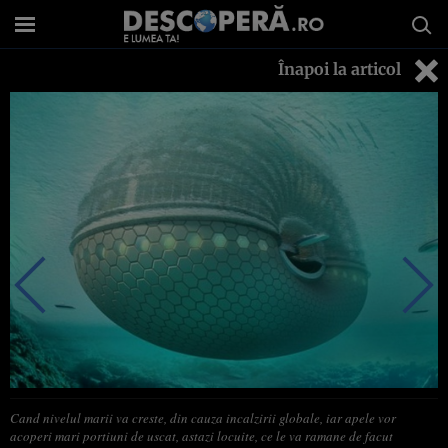
Înapoi la articol
Cand nivelul marii va creste, din cauza incalzirii globale, iar apele vor
acoperi mari portiuni de uscat, astazi locuite, ce le va ramane de facut