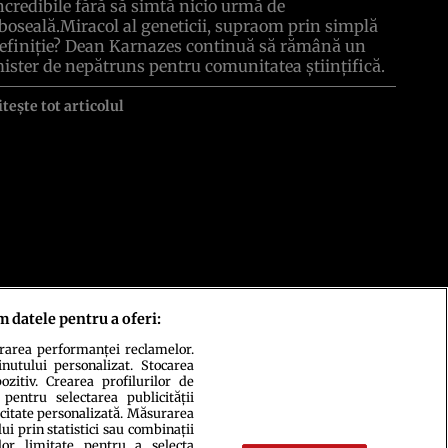
ncredibile fără să simtă nicio urmă de
boseală.Miracol al geneticii, supraom prin simplă
efiniţie? Dean Karnazes continuă să rămână un
ister de nepătruns pentru comunitatea ştiinţifică.
itește tot articolul
m datele pentru a oferi:
urarea performanței reclamelor.
inutului personalizat. Stocarea
zitiv. Crearea profilurilor de
 pentru selectarea publicității
icitate personalizată. Măsurarea
i prin statistici sau combinații
lor limitate pentru a selecta