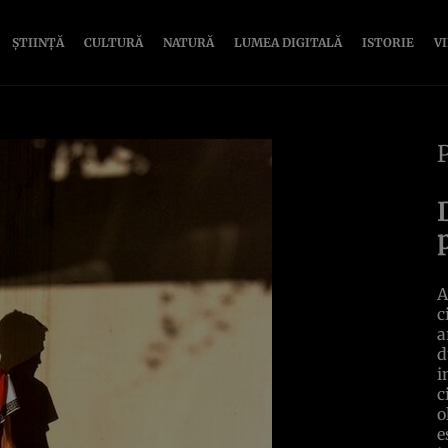
ȘTIINȚĂ
CULTURĂ
NATURĂ
LUMEA DIGITALĂ
ISTORIE
V
A
c
a
d
i
c
o
e