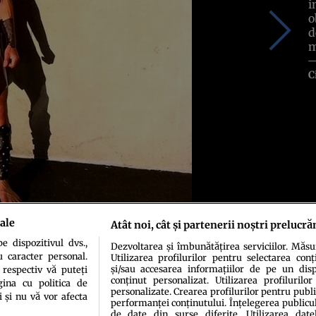
i
o
d
m
C
ale
Atât noi, cât și partenerii noștri prelucră
 dispozitivul dvs.,
Dezvoltarea și îmbunătățirea serviciilor. Măs
u caracter personal.
Utilizarea profilurilor pentru selectarea conț
și/sau accesarea informațiilor de pe un dispo
 respectiv vă puteți
conținut personalizat. Utilizarea profilurilor
ina cu politica de
personalizate. Crearea profilurilor pentru publ
i și nu vă vor afecta
performanței conținutului. Înțelegerea publiculu
de date din surse diferite. Utilizarea date