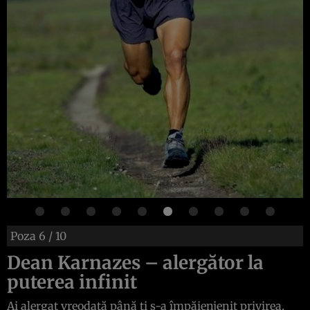
Poza
6
/ 10
Dean Karnazes – alergător la
puterea infinit
Ai alergat vreodată până ţi s-a împăienjenit privirea,