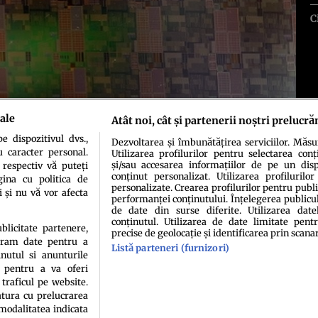
C
ale
Atât noi, cât și partenerii noștri prelucră
 dispozitivul dvs.,
Dezvoltarea și îmbunătățirea serviciilor. Măs
u caracter personal.
Utilizarea profilurilor pentru selectarea conț
și/sau accesarea informațiilor de pe un dispo
 respectiv vă puteți
conținut personalizat. Utilizarea profilurilor
ina cu politica de
personalizate. Crearea profilurilor pentru publ
i și nu vă vor afecta
performanței conținutului. Înțelegerea publiculu
de date din surse diferite. Utilizarea date
idenţialitate
Politica de cookies
Termeni şi condiţii
Echipa redacțională
Conta
conținutul. Utilizarea de date limitate pentr
ublicitate partenere,
precise de geolocație și identificarea prin scana
ucram date pentru a
Listă parteneri (furnizori)
nutul si anunturile
., pentru a va oferi
 traficul pe website.
atura cu prelucrarea
 modalitatea indicata