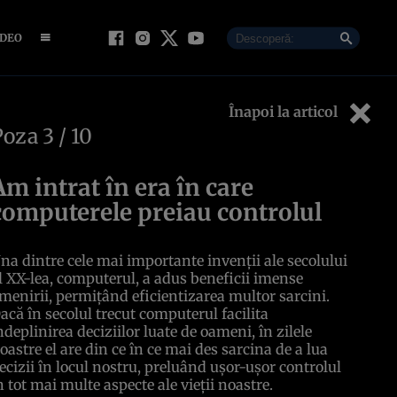
IDEO
Înapoi la articol
Poza
3
/ 10
Am intrat în era în care
computerele preiau controlul
na dintre cele mai importante invenţii ale secolului
l XX-lea, computerul, a adus beneficii imense
menirii, permiţând eficientizarea multor sarcini.
acă în secolul trecut computerul facilita
ndeplinirea deciziilor luate de oameni, în zilele
oastre el are din ce în ce mai des sarcina de a lua
ecizii în locul nostru, preluând uşor-uşor controlul
n tot mai multe aspecte ale vieţii noastre.