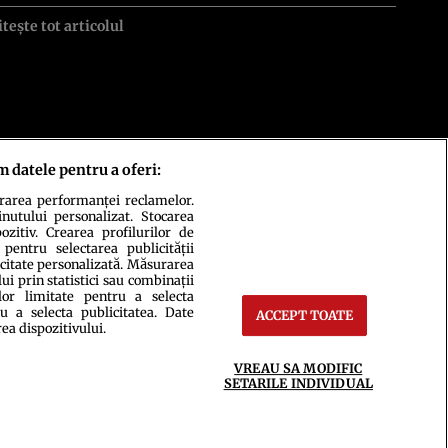
itește tot articolul
m datele pentru a oferi:
urarea performanței reclamelor.
inutului personalizat. Stocarea
zitiv. Crearea profilurilor de
 pentru selectarea publicității
icitate personalizată. Măsurarea
i prin statistici sau combinații
lor limitate pentru a selecta
ct
Setări Cookies
u a selecta publicitatea. Date
ACCEPT TOATE
rea dispozitivului.
VREAU SA MODIFIC
SETARILE INDIVIDUAL