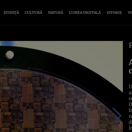
ȘTIINȚĂ
CULTURĂ
NATURĂ
LUMEA DIGITALĂ
ISTORIE
V
U
a
o
D
î
n
d
î