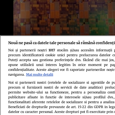
Nouă ne pasă ca datele tale personale să rămână confidenți
Noi și partenerii noștri
1017
stocăm și/sau accesăm informații pe
precum identificatorii cookie unici pentru prelucrarea datelor c
Puteți accepta sau gestiona preferințele dvs. făcând clic mai jos,
opune utilizării unui interes legitim în orice moment pe pag
confidențialitate. Aceste alegeri vor fi raportate partenerilor noștr
navigarea.
Mai multe detalii
Politica de conf
Noi si partenerii nostri (retelele de socializare si agentiile de p
precum si furnizorii nostri de servicii de date analitice) prel
permite website-ului sa functioneze, pentru a personaliza conti
publicitare afisate in functie de interesele si/sau profilul dvs
functionalitati aferente retelelor de socializare si pentru a analiza
Beneficiati de drepturile prevazute de art. 15-22 din GDPR in leg
datelor cu caracter personal. Aceste drepturi pot fi exercitate prin