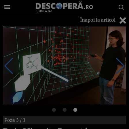
Înapoi la articol
Poza
3
/ 3