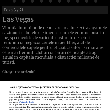
Poza
3
/ 21
Las Vegas
Vibratia luminilor de neon care invaluie extravagantele
cazinouri si hotelurile imense, sumele enorme puse in
joc, spectacolele de varietati sustinute de actori
renumiti si megaconcertele in aer liber, atat de
comercialele capele pentru oficiat casatorii si mai ales
cele mai fierbinti cluburi si baruri de noapte atrag
anual in capitala mondiala a distractiei milioane de
turisti.
Citește tot articolul
Nouă ne pasă ca datele tale personale să rămână confidențiale
Noi și partenerii noștri
1019
stocăm și/sau accesăm informații pe dispozitivul dvs., precum identificatorii
cookie unici pentru prelucrarea datelor cu caracter personal. Puteți accepta sau gestiona preferințele
Politica de confidenţialitate
Politica de cookies
Termeni şi condiţii
dvs. făcând clic mai jos, respectiv vă puteți opune utilizării unui interes legitim în orice moment pe
Echipa redacțională
Contact
Setări Cookies
pagina cu politica de confidențialitate. Aceste alegeri vor fi raportate partenerilor noștri și nu vă vor afecta
navigarea.
Mai multe detalii
Noi si partenerii nostri (retelele de socializare si agentiile de publicitate partenere, precum si furnizorii
nostri de servicii de date analitice) prelucram date pentru a permite website-ului sa functioneze, pentru a
personaliza continutul si anunturile publicitare afisate in functie de interesele si/sau profilul dvs.,