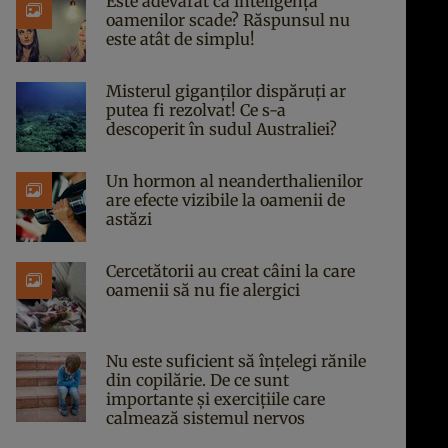
Este adevărat că inteligența
oamenilor scade? Răspunsul nu
este atât de simplu!
Misterul giganților dispăruți ar
putea fi rezolvat! Ce s-a
descoperit în sudul Australiei?
Un hormon al neanderthalienilor
are efecte vizibile la oamenii de
astăzi
Cercetătorii au creat câini la care
oamenii să nu fie alergici
Nu este suficient să înțelegi rănile
din copilărie. De ce sunt
importante și exercițiile care
calmează sistemul nervos