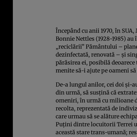
Începând cu anii 1970, în SUA,
Bonnie Nettles (1928-1985) au 
„reciclării” Pământului – plane
dezinfectată, renovată – şi sin
părăsirea ei, posibilă deoarece
menite să-i ajute pe oameni să 
De-a lungul anilor, cei doi şi-a
din urmă, să susţină că extrate
omeniri, în urmă cu milioane d
recolta, reprezentată de indiviz
care urmau să se alăture echip
Puţini dintre locuitorii Terrei 
această stare trans-umană; rest