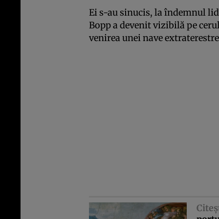
Ei s-au sinucis, la îndemnul li
Bopp a devenit vizibilă pe cer
venirea unei nave extraterestre
Citeş