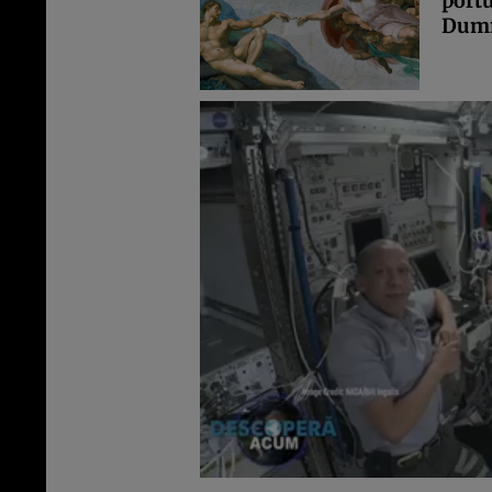
portu
Dumn