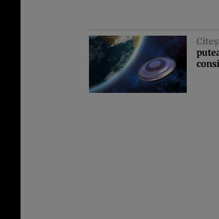
Citeş
pute
cons