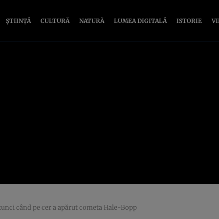
ȘTIINȚĂ
CULTURĂ
NATURĂ
LUMEA DIGITALĂ
ISTORIE
V
atunci când pe cer a apărut cometa Hale-Bopp