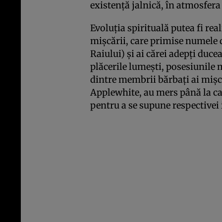
existenţă jalnică, în atmosfera 
Evoluţia spirituală putea fi rea
mişcării, care primise numele 
Raiului) şi ai cărei adepţi duce
plăcerile lumeşti, posesiunile m
dintre membrii bărbaţi ai mişc
Applewhite, au mers până la ca
pentru a se supune respectivei 