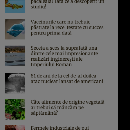
păcăleală? Iată ce a descoperit un
studiu!
Vaccinurile care nu trebuie
păstrate la rece, testate cu succes
pentru prima dată
Seceta a scos la suprafață una
dintre cele mai impresionante
realizări inginerești ale
Imperiului Roman
81 de ani de la cel de-al doilea
atac nuclear lansat de americani
Câte alimente de origine vegetală
ar trebui să mâncăm pe
săptămână?
Fermele industriale de pui