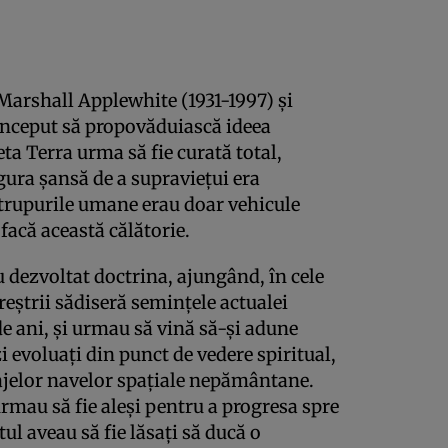
 Marshall Applewhite (1931-1997) şi
început să propovăduiască ideea
ta Terra urma să fie curată total,
gura şansă de a supravieţui era
 trupurile umane erau doar vehicule
facă această călătorie.
u dezvoltat doctrina, ajungând, în cele
reştrii sădiseră seminţele actualei
e ani, şi urmau să vină să-şi adune
i evoluaţi din punct de vedere spiritual,
ajelor navelor spaţiale nepământane.
urmau să fie aleşi pentru a progresa spre
ul aveau să fie lăsaţi să ducă o