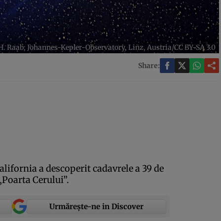
, H. Raab; Johannes-Kepler-Observatory, Linz, Austria/CC BY-SA 3.0
Share:
alifornia a descoperit cadavrele a 39 de
„Poarta Cerului”.
Urmărește-ne in Discover