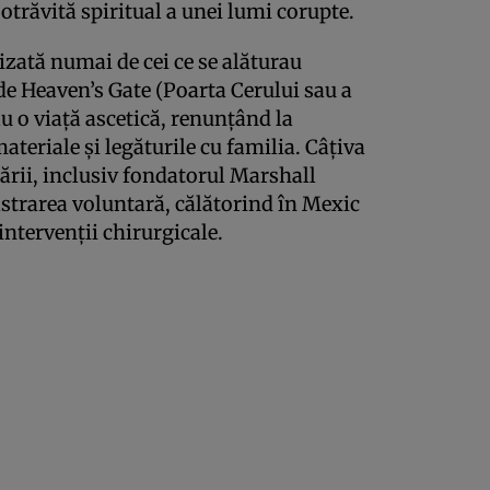
otrăvită spiritual a unei lumi corupte.
lizată numai de cei ce se alăturau
de Heaven’s Gate (Poarta Cerului sau a
au o viaţă ascetică, renunţând la
ateriale şi legăturile cu familia. Câţiva
ării, inclusiv fondatorul Marshall
strarea voluntară, călătorind în Mexic
intervenţii chirurgicale.