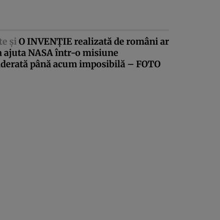
te şi
O INVENŢIE realizată de români ar
a ajuta NASA într-o misiune
iderată până acum imposibilă – FOTO