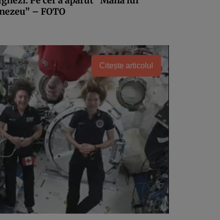
ghezi. Pe cer a apărut ”Mâna lui
ezeu” – FOTO
Citește articolul