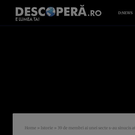
D:NEWS
Home
»
Istorie
»
39 de membri ai unei secte s-au sinucis 