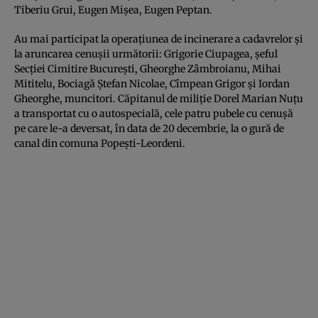
Tiberiu Grui, Eugen Mişea, Eugen Peptan.
Au mai participat la operaţiunea de incinerare a cadavrelor şi
la aruncarea cenuşii următorii: Grigorie Ciupagea, şeful
Secţiei Cimitire Bucureşti, Gheorghe Zâmbroianu, Mihai
Mititelu, Bociagă Ştefan Nicolae, Cîmpean Grigor şi Iordan
Gheorghe, muncitori. Căpitanul de miliţie Dorel Marian Nuţu
a transportat cu o autospecială, cele patru pubele cu cenuşă
pe care le-a deversat, în data de 20 decembrie, la o gură de
canal din comuna Popeşti-Leordeni.