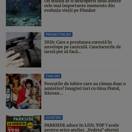
Un studiu ar fi descoperit unul dintre
cele mai importante momente din
evoluția vieții pe Pământ
PROMOTOR.RO
2026: Care e presiunea corectă în
anvelope pe caniculă. Cauciucurile de
iarnă pot să facă...
CIAO.RO
Poveştile de iubire care au rămas doar o
amintire! Imagini tari cu Gina Pistol,
Răzvan...
GO4IT.RO
PARKSIDE aduce în LIDL TOP 7 scule
pentru orice atelier. „Vedeta” ofertei