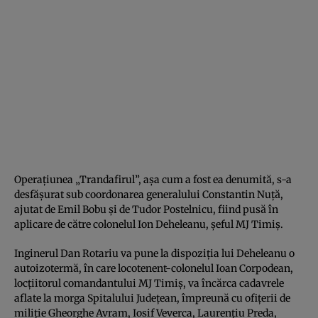
Operaţiunea „Trandafirul”, aşa cum a fost ea denumită, s-a
desfăşurat sub coordonarea generalului Constantin Nuţă,
ajutat de Emil Bobu şi de Tudor Postelnicu, fiind pusă în
aplicare de către colonelul Ion Deheleanu, şeful MJ Timiş.
Inginerul Dan Rotariu va pune la dispoziţia lui Deheleanu o
autoizotermă, în care locotenent-colonelul Ioan Corpodean,
locţiitorul comandantului MJ Timiş, va încărca cadavrele
aflate la morga Spitalului Judeţean, împreună cu ofiţerii de
miliţie Gheorghe Avram, Iosif Veverca, Laurenţiu Preda,