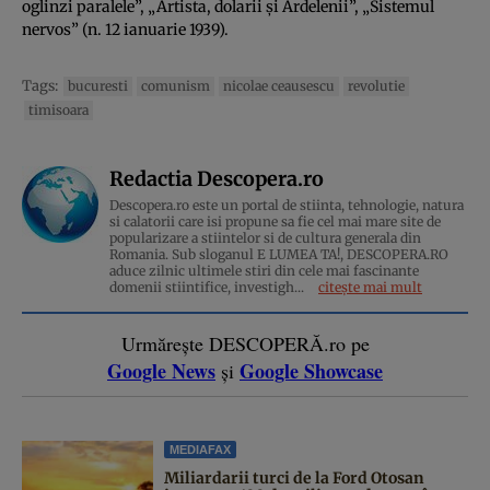
oglinzi paralele”, „Artista, dolarii şi Ardelenii”, „Sistemul
nervos” (n. 12 ianuarie 1939).
Tags:
bucuresti
comunism
nicolae ceausescu
revolutie
timisoara
Redactia Descopera.ro
Descopera.ro este un portal de stiinta, tehnologie, natura
si calatorii care isi propune sa fie cel mai mare site de
popularizare a stiintelor si de cultura generala din
Romania. Sub sloganul E LUMEA TA!, DESCOPERA.RO
aduce zilnic ultimele stiri din cele mai fascinante
domenii stiintifice, investigh...
citește mai mult
Urmărește DESCOPERĂ.ro pe
Google News
Google Showcase
și
MEDIAFAX
Miliardarii turci de la Ford Otosan