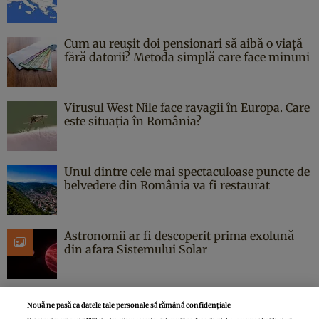
Cum au reușit doi pensionari să aibă o viață
fără datorii? Metoda simplă care face minuni
Virusul West Nile face ravagii în Europa. Care
este situația în România?
Unul dintre cele mai spectaculoase puncte de
belvedere din România va fi restaurat
Astronomii ar fi descoperit prima exolună
din afara Sistemului Solar
Nouă ne pasă ca datele tale personale să rămână confidențiale