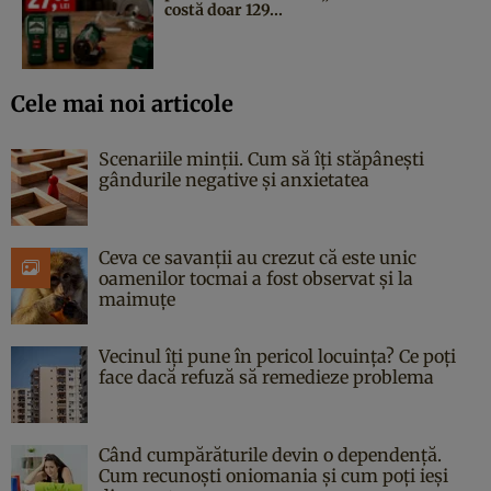
costă doar 129...
Cele mai noi articole
Scenariile minții. Cum să îți stăpânești
gândurile negative și anxietatea
Ceva ce savanții au crezut că este unic
oamenilor tocmai a fost observat și la
maimuțe
Vecinul îți pune în pericol locuința? Ce poți
face dacă refuză să remedieze problema
Când cumpărăturile devin o dependență.
Cum recunoști oniomania și cum poți ieși