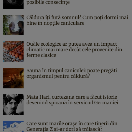
posibile consecințe
Căldura îți fură somnul? Cum poți dormi mai
bine în nopțile caniculare
Ouăle ecologice ar putea avea un impact
climatic mai mare decât cele provenite din
ferme clasice
Sauna în timpul caniculei: poate pregăti
organismul pentru căldură?
Mata Hari, curtezana care a făcut istorie
devenind spioană în serviciul Germaniei
Care sunt marile orașe în care tinerii din
Generația Z și-ar dori să trăiască?