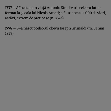
1737
– A încetat din viaţă Antonio Stradivari, celebru lutier,
format la şcoala lui Nicola Amati; a făurit peste 1 000 de viori,
astăzi, extrem de preţioase (n. 1644)
1778
– S–a născut celebrul clown Joseph Grimaldi (m. 31 mai
1837)