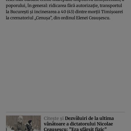
poporului, în general: ridicarea fără autorizaţie, transportul
la Bucureşti şi incinerarea a 40 (43) dintre morţii Timişoarei
la crematoriul „Cenuşa”, din ordinul Elenei Ceauşescu.
Citeşte şi
Dezvăluiri de la ultima
vânătoare a dictatorului Nicolae
Ceauşescu: ”Era sfârşit fizic”