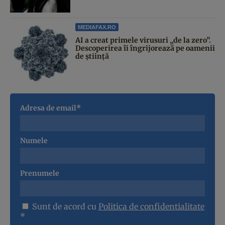
MEDIAFAX.RO
AI a creat primele virusuri „de la zero”.
Descoperirea îi îngrijorează pe oamenii
de știință
Adresa de email*
Numele
Prenumele
Sunt de acord cu
Politica de confidentialitate
*