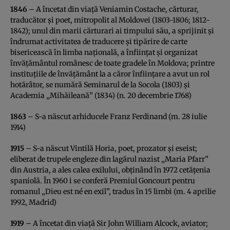
1846
– A încetat din viaţă Veniamin Costache, cărturar,
traducător şi poet, mitropolit al Moldovei (1803-1806; 1812-
1842); unul din marii cărturari ai timpului său, a sprijinit şi
îndrumat activitatea de traducere şi tipărire de carte
bisericească în limba naţională, a înfiinţat şi organizat
învăţământul românesc de toate gradele în Moldova; printre
instituţiile de învăţământ la a căror înfiinţare a avut un rol
hotărâtor, se numără Seminarul de la Socola (1803) şi
Academia „Mihăileană” (1834) (n. 20 decembrie 1768)
1863
– S-a născut arhiducele Franz Ferdinand (m. 28 iulie
1914)
1915
– S-a născut Vintilă Horia, poet, prozator şi eseist;
eliberat de trupele engleze din lagărul nazist „Maria Pfarr”
din Austria, a ales calea exilului, obţinând în 1972 cetăţenia
spaniolă. În 1960 i se conferă Premiul Goncourt pentru
romanul „Dieu est né en exil”, tradus în 15 limbi (m. 4 aprilie
1992, Madrid)
1919
– A încetat din viaţă Sir John William Alcock, aviator;