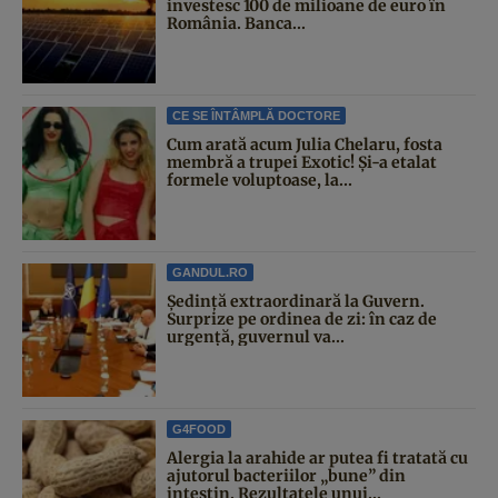
investesc 100 de milioane de euro în
România. Banca...
CE SE ÎNTÂMPLĂ DOCTORE
Cum arată acum Julia Chelaru, fosta
membră a trupei Exotic! Și-a etalat
formele voluptoase, la...
GANDUL.RO
Şedinţă extraordinară la Guvern.
Surprize pe ordinea de zi: în caz de
urgență, guvernul va...
G4FOOD
Alergia la arahide ar putea fi tratată cu
ajutorul bacteriilor „bune” din
intestin. Rezultatele unui...