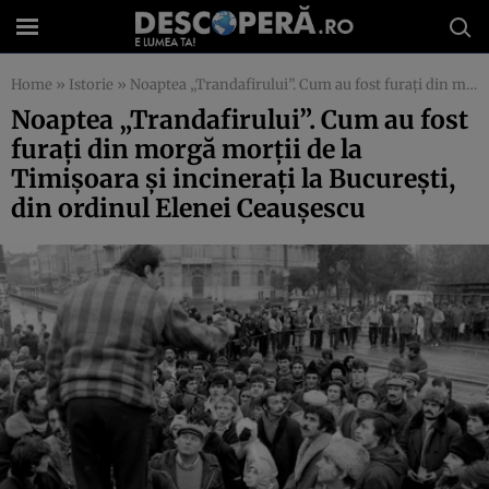
Home
»
Istorie
»
Noaptea „Trandafirului”. Cum au fost furaţi din morgă morţii de la Timişoara şi incineraţi la Bucureşti, din ordinul Elenei Ceauşescu
Noaptea „Trandafirului”. Cum au fost
furaţi din morgă morţii de la
Timişoara şi incineraţi la Bucureşti,
din ordinul Elenei Ceauşescu