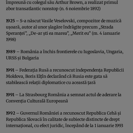
împreună cu colegul său Arthur Brown, a realizat primul
zbor transatlantic nonstop (n. 6 noiembrie 1892)
1925
– S-a născut Vasile Veselovski, compozitor de muzică
uşoară, autor al unor şlagăre îndrăgite precum „Strada
Speranţei”, „De-ar şti ea marea”, „Merit eu” (m. 4 ianuarie
1998)
1989
– România a închis frontierele cu Iugoslavia, Ungaria,
URSS şi Bulgaria
1991
– Federaţia Rusă a recunoscut independenţa Republicii
Moldova, Boris Elţîn declarând că Rusia este gata să
stabilească relaţii diplomatice cu această ţară
1991
– La Strasbourg România a semnat actul de aderare la
Convenţia Culturală Europeană
1992
– Guvernul României a recunoscut Republica Cehă şi
Republica Slovacă în calitate de subiecte distincte de drept
internaţional, cu efect juridic, începând de la 1 ianuarie 1993