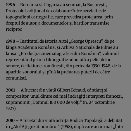
1996
– România şi Ungaria au semnat, la Bucureşti,
Protocolul-adiţional de colaborare între serviciile de
topografie şi cartografie, care prevedea protejarea, prin
dreptul de autor, a documentelor şi hărţilor transmise
reciproc
1998
– Institutul de Istoria Artei „George Oprescu”, de pe
lângă Academia Română, şi Arhiva Naţională de Filme au
lansat „Producţia cinematografică din România”, volumul
reprezentând prima filmografie adnotată a peliculelor
sonore, de ficţiune, româneşti, din perioada 1930-1948, de la
apariţia sonorului şi pînă la preluarea puterii de către
comunişti.
2001
– A încetat din viaţă Gilbert Bécaud, cântăreţ şi
compozitor, unul dintre cei mai îndrăgiţi interpreţi francezi,
supranumit „Domnul 100 000 de volţi” (n. 24 octombrie
1927)
2010
– A încetat din viaţă actriţa Rodica Tapalagă, a debutat
în „Alo! Aţi gresit numărul” (1958), după care au urmat „Între