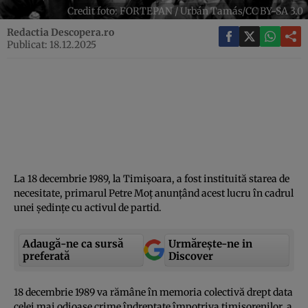
Credit foto: FORTEPAN / Urbán Tamás/CC BY-SA 3.0
Redactia Descopera.ro
Publicat: 18.12.2025
La 18 decembrie 1989, la Timişoara, a fost instituită starea de
necesitate, primarul Petre Moţ anunţând acest lucru în cadrul
unei şedinţe cu activul de partid.
Adaugă-ne ca sursă
Urmărește-ne in
preferată
Discover
18 decembrie 1989 va rămâne în memoria colectivă drept data
celei mai odioase crime îndreptate împotriva timişorenilor, a